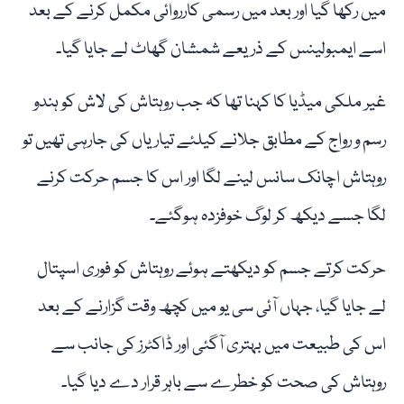
میں رکھا گیا اور بعد میں رسمی کارروائی مکمل کرنے کے بعد
اسے ایمبولینس کے ذریعے شمشان گھاٹ لے جایا گیا۔
غیر ملکی میڈیا کا کہنا تھا کہ جب روہتاش کی لاش کو ہندو
رسم و رواج کے مطابق جلانے کیلئے تیاریاں کی جارہی تھیں تو
روہتاش اچانک سانس لینے لگا اور اس کا جسم حرکت کرنے
لگا جسے دیکھ کر لوگ خوفزدہ ہوگئے۔
حرکت کرتے جسم کو دیکھتے ہوئے روہتاش کو فوری اسپتال
لے جایا گیا، جہاں آئی سی یو میں کچھ وقت گزارنے کے بعد
اس کی طبیعت میں بہتری آگئی اور ڈاکٹرز کی جانب سے
روہتاش کی صحت کو خطرے سے باہر قرار دے دیا گیا۔