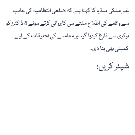
غیر ملکی میڈیا کا کہنا ہے کہ ضلعی انتظامیہ کی جانب
سے واقعے کی اطلاع ملتے ہی کارروائی کرتے ہوئے 4 ڈاکٹرز کو
نوکری سے فارغ کردیا گیا اور معاملے کی تحقیقات کے لیے
کمیٹی بھی بنا دی۔
شیئر کریں: