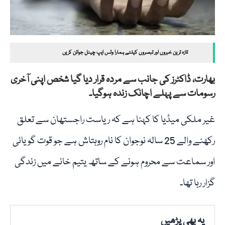
تازہ ترین خبروں اور تبصروں کیلئے ہمارا وٹس ایپ چینل جوائن کریں
بھارت، ڈاکٹرز کی جانب سے مردہ قرار دیا گیا شخص اپنی آخری
رسومات سے پہلے اچانک زندہ ہوگیا۔
غیر ملکی میڈیا کا کہنا ہے کہ ریاست راجستھان سے تعلق
رکھنے والے 25 سالہ نوجوان کا نام روہتاش ہے جو قوت گویائی
اور سماعت سے محروم ہونے کے ساتھ یتیم خانے میں زندگی
گزار رہا تھا۔
یہ بھی پڑھیں