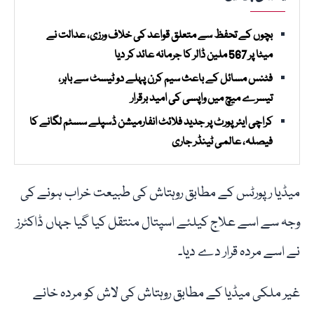
بچوں کے تحفظ سے متعلق قواعد کی خلاف ورزی، عدالت نے
میٹا پر 567 ملین ڈالر کا جرمانہ عائد کر دیا
فٹنس مسائل کے باعث سیم کرن پہلے دو ٹیسٹ سے باہر،
تیسرے میچ میں واپسی کی امید برقرار
کراچی ایئرپورٹ پر جدید فلائٹ انفارمیشن ڈسپلے سسٹم لگانے کا
فیصلہ، عالمی ٹینڈر جاری
میڈیا رپورٹس کے مطابق روہتاش کی طبیعت خراب ہونے کی
وجہ سے اسے علاج کیلئے اسپتال منتقل کیا گیا جہاں ڈاکٹرز
نے اسے مردہ قرار دے دیا۔
غیر ملکی میڈیا کے مطابق روہتاش کی لاش کو مردہ خانے