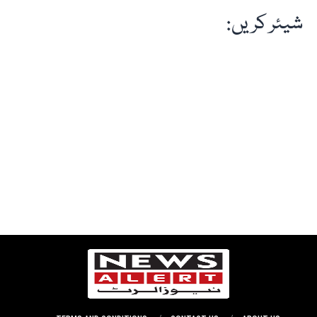
شیئر کریں: