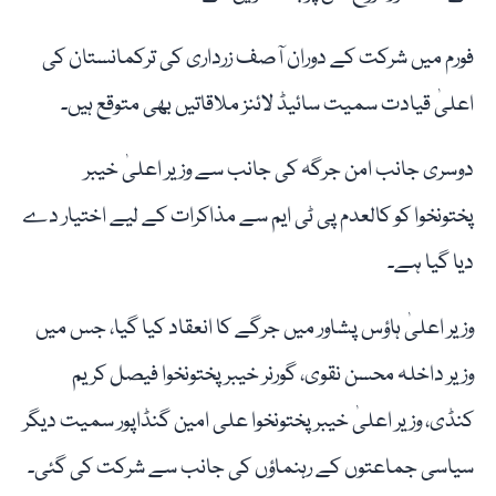
فورم میں شرکت کے دوران آصف زرداری کی ترکمانستان کی
اعلیٰ قیادت سمیت سائیڈ لائنز ملاقاتیں بھی متوقع ہیں۔
دوسری جانب امن جرگہ کی جانب سے وزیر اعلیٰ خیبر
پختونخوا کو کالعدم پی ٹی ایم سے مذاکرات کے لیے اختیار دے
دیا گیا ہے۔
وزیر اعلیٰ ہاؤس پشاور میں جرگے کا انعقاد کیا گیا، جس میں
وزیر داخلہ محسن نقوی، گورنر خیبر پختونخوا فیصل کریم
کنڈی، وزیر اعلیٰ خیبر پختونخوا علی امین گنڈاپور سمیت دیگر
سیاسی جماعتوں کے رہنماؤں کی جانب سے شرکت کی گئی۔