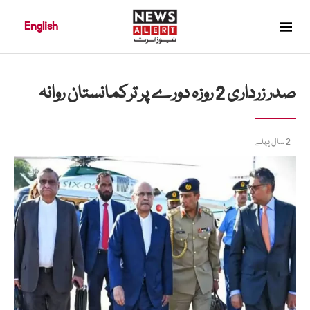
English
صدر زرداری 2 روزہ دورے پر ترکمانستان روانہ
2 سال پہلے