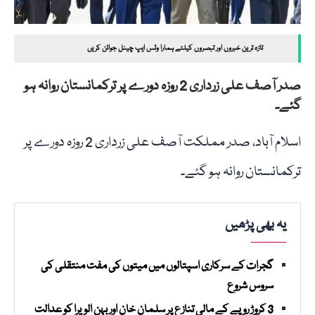
تازہ ترین خبروں اور تبصروں کیلئے ہمارا وٹس ایپ چینل جوائن کریں
صدر آصف علی زرداری 2 روزہ دورے پر ترکمانستان روانہ ہو
گئے۔
اسلام آباد، صدر مملکت آصف علی زرداری 2 روزہ دورے پر
ترکمانستان روانہ ہو گئے۔
یہ بھی پڑھیں
گجرات کے سرکاری اسپتالوں میں میتوں کی مفت منتقلی کی
سروس شروع
3 کروڑ روپے کے مالی تنازع پر سلمان خان اور بہن الویرا کو عدالت