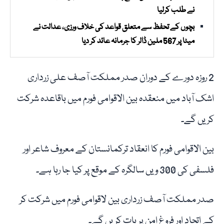
نے طلب کرلیا
بچوں کے تحفظ سے متعلق قواعد کی خلاف ورزی، عدالت نے
میٹا پر 567 ملین ڈالر کا جرمانہ عائد کر دیا
2 روزہ دورے کے دوران صدر مملکت آصف علی زرداری
اشک آباد میں منعقدہ بین الاقوامی فورم میں باقاعدہ شرکت
کریں گے۔
بین الاقوامی فورم کا انعقاد ترکمانستان کے معروف شاعر اور
فلسفی کی 300 ویں سالگرہ کے موقع پر کیا جا رہا ہے۔
صدر مملکت آصف زرداری بین لاقوامی فورم میں شرکت کر
کے اتحاد اور فروغ امن پر بات کریں گے۔