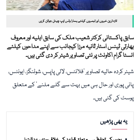
تازہ ترین خبروں اور تبصروں کیلئے ہمارا وٹس ایپ چینل جوائن کریں
سابق پاکستانی کرکٹر شعیب ملک کی سابق اہلیہ اور معروف
بھارتی ٹینس اسٹار ثانیہ مرزا کیجانب سے اپنے مداحوں کیلئے
انسٹا گرام اکاونٹ پر نئی تصاویر شیئر کر دی گئی ہیں۔
شیئر کردہ حالیہ تصاویر ’فلائٹس، لالی پاپس، شوٹنگز، ایونٹس،
پانی پوری اور حال ہی میں بہت سے گلے ملنے‘ کے متعلق
پوسٹ کی گئی ہیں۔
یہ بھی پڑھیں