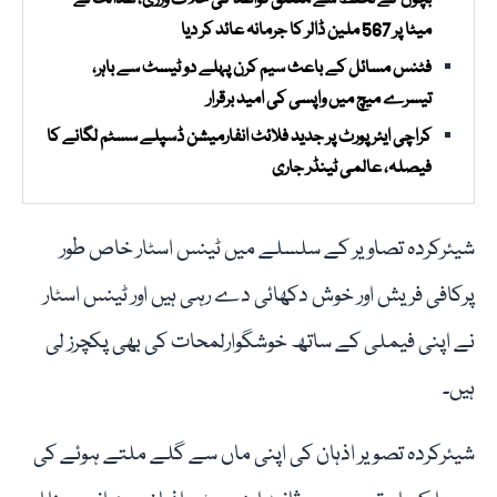
بچوں کے تحفظ سے متعلق قواعد کی خلاف ورزی، عدالت نے
میٹا پر 567 ملین ڈالر کا جرمانہ عائد کر دیا
فٹنس مسائل کے باعث سیم کرن پہلے دو ٹیسٹ سے باہر،
تیسرے میچ میں واپسی کی امید برقرار
کراچی ایئرپورٹ پر جدید فلائٹ انفارمیشن ڈسپلے سسٹم لگانے کا
فیصلہ، عالمی ٹینڈر جاری
شیئرکردہ تصاویر کے سلسلے میں ٹینس اسٹار خاص طور
پرکافی فریش اور خوش دکھائی دے رہی ہیں اور ٹینس اسٹار
نے اپنی فیملی کے ساتھ خوشگوارلمحات کی بھی پکچرز لی
ہیں۔
شیئرکردہ تصویر اذہان کی اپنی ماں سے گلے ملتے ہوئے کی