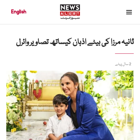
English
ثانیہ مرزا کی بیٹے اذہان کیساتھ تصاویر وائرل
2 سال پہلے