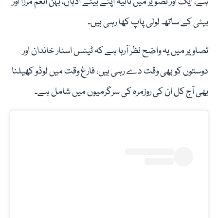
ہے، ایک اور تصویر میں ثانیہ اپنے بیٹے اذہان، بہن انعم مرزا اور
بیٹی کے ساتھ لولی پاپ کھا رہی ہیں۔
تصاویر میں یہ واضح نظر آرہا ہے کہ ٹینس اسٹار خاندان اور
دوستوں کو بھی وقت دے رہی ہیں، فارغ وقت میں لوڈو کھیلنا
بھی آج کل ان کی روزمرہ کی سرگرمیوں میں شامل ہے۔