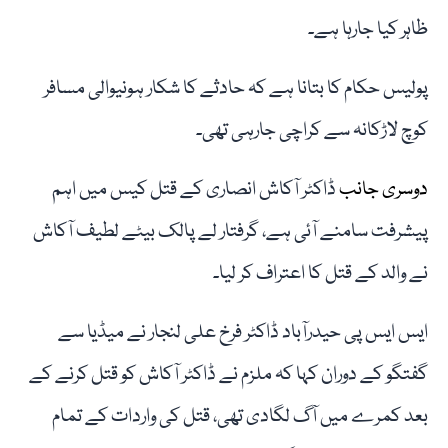
ظاہر کیا جارہا ہے۔
پولیس حکام کا بتانا ہے کہ حادثے کا شکار ہونیوالی مسافر
کوچ لاڑکانہ سے کراچی جارہی تھی۔
دوسری جانب
ڈاکٹر آکاش انصاری کے قتل کیس میں اہم
پیشرفت سامنے آئی ہے، گرفتار لے پالک بیٹے لطیف آکاش
نے والد کے قتل کا اعتراف کر لیا۔
ایس ایس پی حیدرآباد ڈاکٹر فرخ علی لنجار نے میڈیا سے
گفتگو کے دوران کہا کہ ملزم نے ڈاکٹر آکاش کو قتل کرنے کے
بعد کمرے میں آگ لگادی تھی، قتل کی واردات کے تمام