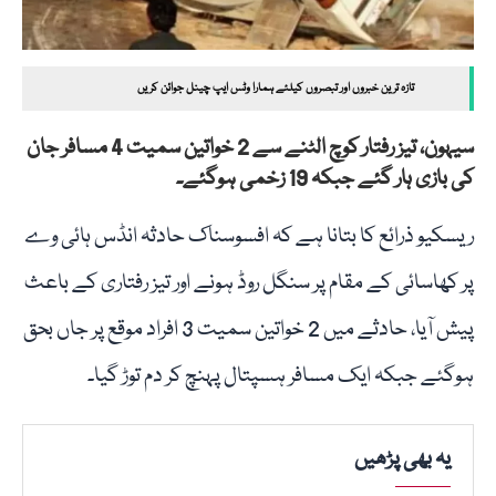
تازہ ترین خبروں اور تبصروں کیلئے ہمارا وٹس ایپ چینل جوائن کریں
سیہون، تیز رفتار کوچ الٹنے سے 2 خواتین سمیت 4 مسافر جان
کی بازی ہار گئے جبکہ 19 زخمی ہوگئے۔
ریسکیو ذرائع کا بتانا ہے کہ افسوسناک حادثہ انڈس ہائی وے
پر کھاسائی کے مقام پر سنگل روڈ ہونے اور تیز رفتاری کے باعث
پیش آیا، حادثے میں 2 خواتین سمیت 3 افراد موقع پر جاں بحق
ہوگئے جبکہ ایک مسافر ہسپتال پہنچ کر دم توڑ گیا۔
یہ بھی پڑھیں