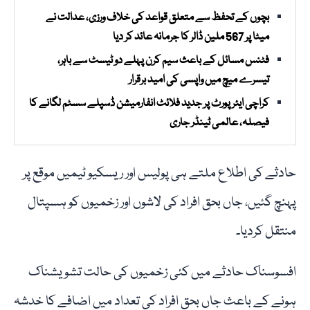
بچوں کے تحفظ سے متعلق قواعد کی خلاف ورزی، عدالت نے
میٹا پر 567 ملین ڈالر کا جرمانہ عائد کر دیا
فٹنس مسائل کے باعث سیم کرن پہلے دو ٹیسٹ سے باہر،
تیسرے میچ میں واپسی کی امید برقرار
کراچی ایئرپورٹ پر جدید فلائٹ انفارمیشن ڈسپلے سسٹم لگانے کا
فیصلہ، عالمی ٹینڈر جاری
حادثے کی اطلاع ملتے ہی پولیس اور ریسکیو ٹیمیں موقع پر
پہنچ گئیں، جاں بحق افراد کی لاشوں اور زخمیوں کو ہسپتال
منتقل کردیا۔
افسوسناک حادثے میں کئی زخمیوں کی حالت تشویشناک
ہونے کے باعث جاں بحق افراد کی تعداد میں اضافے کا خدشہ