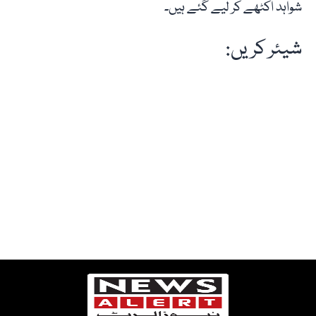
شواہد اکٹھے کر لیے گئے ہیں۔
شیئر کریں: