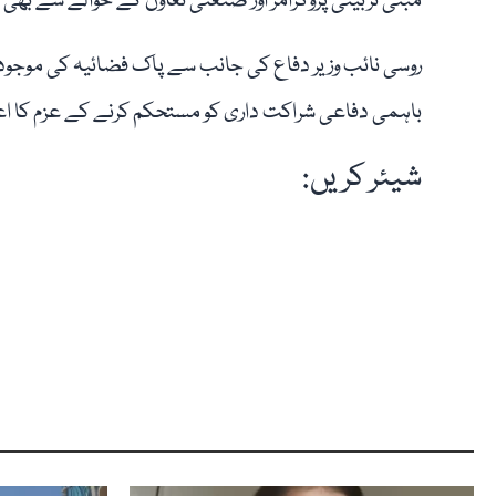
مبنی تربیتی پروگرامز اور صنعتی تعاون کے حوالے سے بھی
روسی نائب وزیر دفاع کی جانب سے پاک فضائیہ کی موجودہ 
باہمی دفاعی شراکت داری کو مستحکم کرنے کے عزم کا اعاد
شیئر کریں: