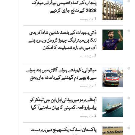
پنجاب کے تمام تعلیمی بورڈز نے میٹرک
2026 کے نتائج جاری کر دیے
1 دن پہلے
ذاتی وجوہات کے باعث شاہین شاہ آفریدی
لنکا پریمیئر لیگ چھوڑ کر وطن واپس، پلے
آف میں دوبارہ شمولیت کا امکان
5 دن پہلے
میانوالی: کھیلتے ہوئے گاڑی میں بند ہونے
سے 4 بچے دم گھٹنے کے باعث جاں بحق
4 دن پہلے
آبنائے ہرمز میں یونانی ایل این جی ٹینکر کو
پراسرار واقعہ، کمپنی کا بیان سامنے آ گیا
2 دن پہلے
پاکستان اسٹاک ایکسچینج میں زبردست