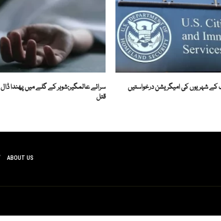
ے 19 ممالک کے شہریوں کی امیگریشن درخواستیں
سرائے عالمگیر:شوہر کے گلے میں پھندا ڈال
قتل
ABOUT US