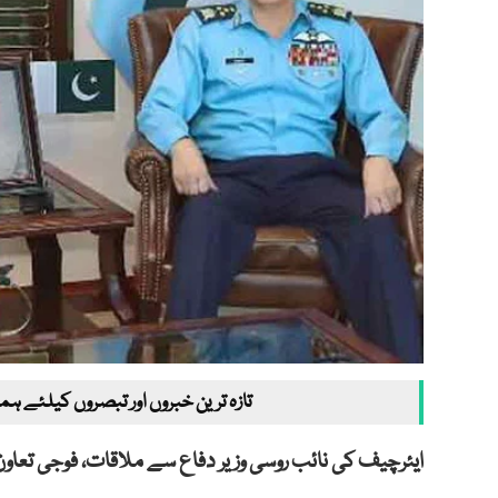
تازہ ترین خبروں اور تبصروں کیلئے ہم
ایئرچیف کی نائب روسی وزیر دفاع سے ملاقات، فوجی تعاون ب