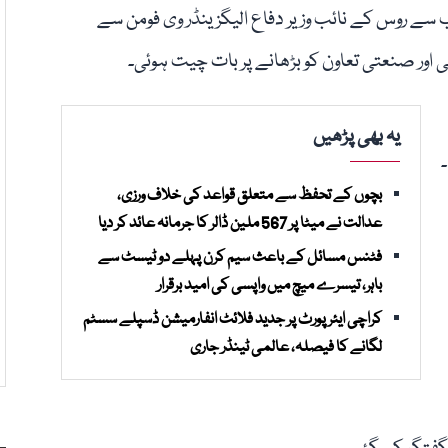
نب سے روس کے نائب وزیر دفاع الیگزینڈر وی فومن سے
ور صنعتی تعاون کو بڑھانے پر بات چیت ہوئی۔
یہ بھی پڑھیں
۔
بچوں کے تحفظ سے متعلق قواعد کی خلاف ورزی،
عدالت نے میٹا پر 567 ملین ڈالر کا جرمانہ عائد کر دیا
فٹنس مسائل کے باعث سیم کرن پہلے دو ٹیسٹ سے
باہر، تیسرے میچ میں واپسی کی امید برقرار
کراچی ایئرپورٹ پر جدید فلائٹ انفارمیشن ڈسپلے سسٹم
لگانے کا فیصلہ، عالمی ٹینڈر جاری