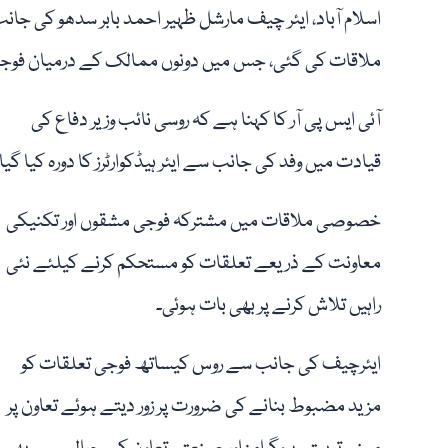
اسلام آباد، ایئر چیف مارشل ظہیر احمد بابر سدھو کی جا
ملاقات کی گئی، جس میں دونوں ممالک کے درمیان فوجی ا
آئی ایس پی آر کا کہنا ہے کہ روسی نائب وزیر دفاع کی
قیادت میں وفد کی جانب سے ایئر ہیڈکوارٹرز کا دورہ کیا گیا
خصوصی ملاقات میں مشترکہ فوجی مشقوں اور تکنیکی
معاونت کے ذریعے تعلقات کو مستحکم کرنے کیلئے نئی
راہیں تلاش کرنے پر بھی بات ہوئی۔
ایئرچیف کی جانب سے روس کیساتھ فوجی تعلقات کو
مزید مضبوط بنانے کی ضرورت پر زور دیتے ہوئے تعاون پر