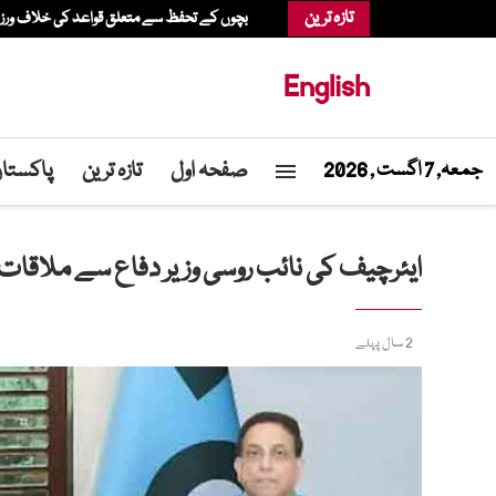
تازہ ترین
بچوں کے تحفظ سے متعلق قواعد کی خلاف ورزی، عدالت نے میٹا پر 567 م
English
صفحہ اول
تازہ ترین
پاکستا
جمعہ, 7 اگست , 2026
ایئرچیف کی نائب روسی وزیر دفاع سے ملاقات، ف
2 سال پہلے