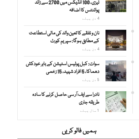
تیزی، 100 انڈیکس میں 2700 سے زائد
پوائنٹس کا اضافہ
4 دن پہلے
نان و نفقے کا تعین والد کی مالی استطاعت
کے مطابق ہوگا: سپریم کورٹ
4 دن پہلے
سوات: کبل پولیس اسٹیشن کے باہر خودکش
دھماکا، 5 افراد شہید، 15 زخمی
5 دن پہلے
نادرا سے ایف آر سی حاصل کرنے کا سادہ
طریقہ جاری
1 سال پہلے
ہمیں فالو کریں