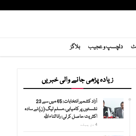
نٹ
دلچسپ و عجیب
بلاگز
زیادہ پڑھی جانے والی خبریں
آزاد کشمیر انتخابات: 45 میں سے 23
نشستوں پر کامیابی، مسلم لیگ (ن) نے سادہ
اکثریت حاصل کر لی: رانا ثناء اللہ
4 دن پہلے