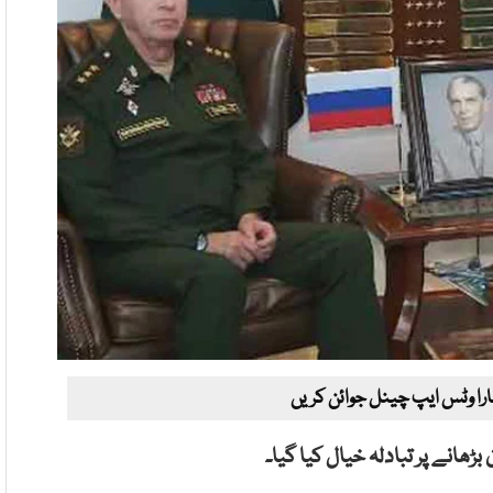
ارا وٹس ایپ چینل جوائن کریں
ڑھانے پر تبادلہ خیال کیا گیا۔