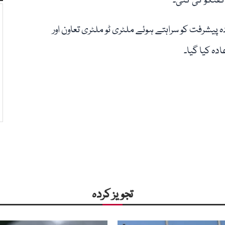
 گفتگو کی گئی۔
پیشرفت کو سراہتے ہوئے ملٹری ٹو ملٹری تعاون اور
ہ کیا گیا۔
تجویز کردہ