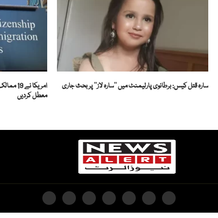
سارہ قتل کیس: برطانوی پارلیمنٹ میں ’’سارہ لاز‘‘ پر بحث جاری
امریکا ن
معطل کردیں