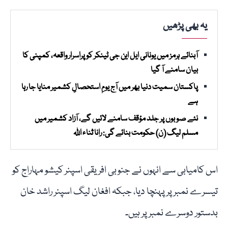
یہ بھی پڑھیں
آبنائے ہرمز میں یونانی ایل این جی ٹینکر کو پراسرار واقعہ، کمپنی کا
بیان سامنے آ گیا
پاکستان سمیت دنیا بھر میں آج یومِ استحصالِ کشمیر منایا جا رہا
ہے
نئے صوبوں پر جلد مؤقف سامنے لائیں گے، آزاد کشمیر میں
مسلم لیگ (ن) حکومت بنائے گی: رانا ثناء اللہ
اس کامیابی سے انہوں نے جنوبی افریقی اسپنر کیشو مہاراج کو
تیسرے نمبر پر پہنچا دیا، جبکہ افغان لیگ اسپنر راشد خان
بدستور دوسرے نمبر پر ہیں۔