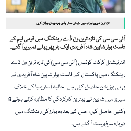
تازہ ترین خبروں اور تبصروں کیلئے ہمارا وٹس ایپ چینل جوائن کریں
آئی سی سی کی تازہ ترین ون ڈے رینکنگ میں قومی ٹیم کے
فاسٹ بولر شاہین شاہ آفریدی ایک بار پھر پہلے نمبر پر آگئے۔
انٹرنیشنل کرکٹ کونسل (آئی سی سی) کی تازہ ترین ون ڈے
رینکنگ میں پاکستان کے فاسٹ بولر شاہین شاہ آفریدی نے
پہلی پوزیشن حاصل کرلی ہے۔ حالیہ آسٹریلیا کے خلاف
سیریز میں شاہین نے بہترین کارکردگی کا مظاہرہ کرتے ہوئے 8
وکٹیں حاصل کیں، جس کے بعد وہ بولرز کی رینکنگ میں
دوبارہ سرفہرست آ گئے ہیں۔