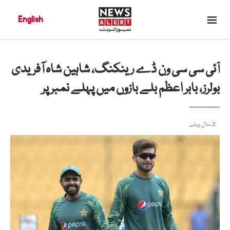
English
آئی سی سی ون ڈے رینکنگ، شاہین شاہ آفریدی
بولرز، بابر اعظم بلے بازوں میں پہلے نمبر پر
2 سال پہلے