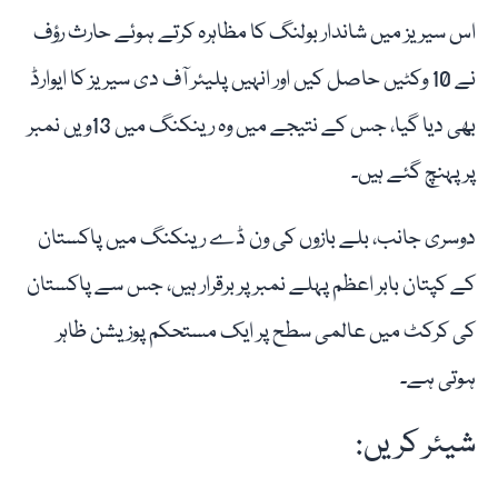
اس سیریز میں شاندار بولنگ کا مظاہرہ کرتے ہوئے حارث رؤف
نے 10 وکٹیں حاصل کیں اور انہیں پلیئر آف دی سیریز کا ایوارڈ
بھی دیا گیا، جس کے نتیجے میں وہ رینکنگ میں 13ویں نمبر
پر پہنچ گئے ہیں۔
دوسری جانب، بلے بازوں کی ون ڈے رینکنگ میں پاکستان
کے کپتان بابر اعظم پہلے نمبر پر برقرار ہیں، جس سے پاکستان
کی کرکٹ میں عالمی سطح پر ایک مستحکم پوزیشن ظاہر
ہوتی ہے۔
شیئر کریں: