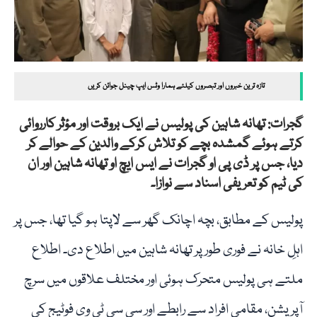
تازہ ترین خبروں اور تبصروں کیلئے ہمارا وٹس ایپ چینل جوائن کریں
گجرات: تھانہ شاہین کی پولیس نے ایک بروقت اور مؤثر کارروائی
کرتے ہوئے گمشدہ بچے کو تلاش کرکے والدین کے حوالے کر
دیا، جس پر ڈی پی او گجرات نے ایس ایچ او تھانہ شاہین اور ان
کی ٹیم کو تعریفی اسناد سے نوازا۔
پولیس کے مطابق، بچہ اچانک گھر سے لاپتا ہو گیا تھا، جس پر
اہلِ خانہ نے فوری طور پر تھانہ شاہین میں اطلاع دی۔ اطلاع
ملتے ہی پولیس متحرک ہوئی اور مختلف علاقوں میں سرچ
آپریشن، مقامی افراد سے رابطے اور سی سی ٹی وی فوٹیج کی