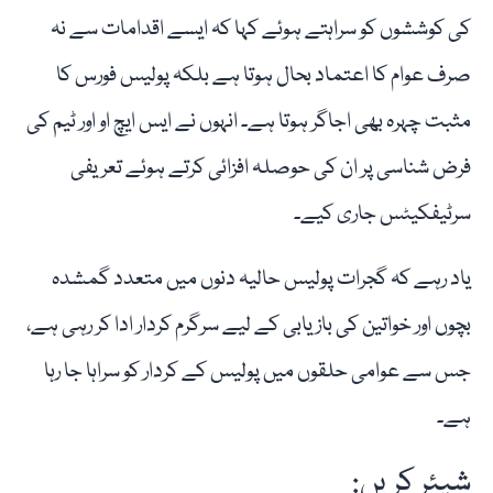
کی کوششوں کو سراہتے ہوئے کہا کہ ایسے اقدامات سے نہ
صرف عوام کا اعتماد بحال ہوتا ہے بلکہ پولیس فورس کا
مثبت چہرہ بھی اجاگر ہوتا ہے۔ انہوں نے ایس ایچ او اور ٹیم کی
فرض شناسی پر ان کی حوصلہ افزائی کرتے ہوئے تعریفی
سرٹیفکیٹس جاری کیے۔
یاد رہے کہ گجرات پولیس حالیہ دنوں میں متعدد گمشدہ
بچوں اور خواتین کی بازیابی کے لیے سرگرم کردار ادا کر رہی ہے،
جس سے عوامی حلقوں میں پولیس کے کردار کو سراہا جا رہا
ہے۔
شیئر کریں: