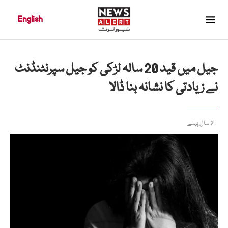
English
جیل میں قید 20 سالہ لڑکی کو جیل سپرنٹنڈنٹ
نے زیادتی کا نشانہ بنا ڈالا
2 سال پہلے