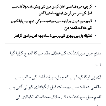
کراچی: میر رضا علی خان کیس میں نئی پیش رفت، ہلاکت سے
قبل کی سی سی ٹی وی فوٹیج سامنے آگئی
لاہور میں شہری اور اہلیہ سے مبینہ بدسلوکی، دو پولیس اہلکاروں
کے خلاف مقدمہ درج
ٹنڈوالہ یار میں چھری کے وار سے 4 سالہ بچہ قتل، والدین گرفتار
ملزم جیل سپرنٹنڈنٹ کےخلاف مقدمے کا اندراج کرلیا گیا
ہے۔
ڈی پی او کا کہنا ہے کہ جیل سپرنٹنڈنٹ کی جانب سے
مقامی عدالت سے ضمانت قبل از گرفتاری کروالی گئی ہے
تاہم جیل سپرنٹنڈنٹ کے خلاف محکمانہ انکوائری کی