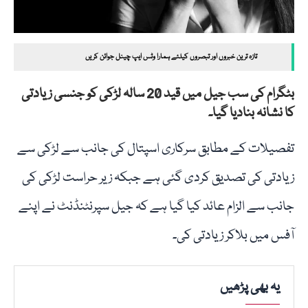
تازہ ترین خبروں اور تبصروں کیلئے ہمارا وٹس ایپ چینل جوائن کریں
بٹگرام کی سب جیل میں قید 20 سالہ لڑکی کو جنسی زیادتی
کا نشانہ بنادیا گیا۔
تفصیلات کے مطابق سرکاری اسپتال کی جانب سے لڑکی سے
زیادتی کی تصدیق کردی گئی ہے جبکہ زیر حراست لڑکی کی
جانب سے الزام عائد کیا گیا ہے کہ جیل سپرنٹنڈنٹ نے اپنے
آفس میں بلاکر زیادتی کی۔
یہ بھی پڑھیں