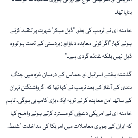
بنایا تھا۔
خامنہ ای نے ٹرمپ کی بطور “ڈیل میکر” شہرت پر تنقید کرتے
ہوئے کہا: “اگر کوئی معاہدہ دباؤ اور زبردستی کے تحت ہو تو وہ
ڈیل نہیں بلکہ غنڈہ گردی ہے۔”
گذشتہ ہفتے اسرائیل اور حماس کے درمیان غزہ میں جنگ
بندی کے آغاز کے بعد ٹرمپ نے کہا تھا کہ اگر واشنگٹن تہران
کے ساتھ امن معاہدہ کر لے تو یہ ایک بڑی کامیابی ہوگی۔ تاہم
خامنہ ای نے امریکی دعوؤں کو مسترد کرتے ہوئے واضح کیا
کہ ایران کے جوہری معاملات میں امریکا کی مداخلت “غلط،