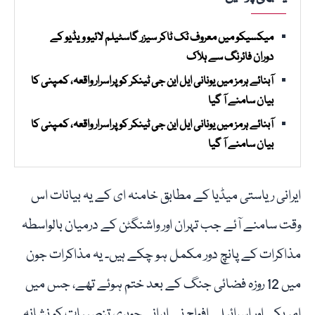
میکسیکو میں معروف ٹک ٹاکر سیزر گاسٹیلم لائیو ویڈیو کے
دوران فائرنگ سے ہلاک
آبنائے ہرمز میں یونانی ایل این جی ٹینکر کو پراسرار واقعہ، کمپنی کا
بیان سامنے آ گیا
آبنائے ہرمز میں یونانی ایل این جی ٹینکر کو پراسرار واقعہ، کمپنی کا
بیان سامنے آ گیا
ایرانی ریاستی میڈیا کے مطابق خامنہ ای کے یہ بیانات اس
وقت سامنے آئے جب تہران اور واشنگٹن کے درمیان بالواسطہ
مذاکرات کے پانچ دور مکمل ہو چکے ہیں۔ یہ مذاکرات جون
میں 12 روزہ فضائی جنگ کے بعد ختم ہوئے تھے، جس میں
امریکی اور اسرائیلی افواج نے ایرانی جوہری تنصیبات کو نشانہ