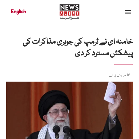
English
خامنہ ای نے ٹرمپ کی جوہری مذاکرات کی
پیشکش مسترد کر دی
10 مہینے پہلے