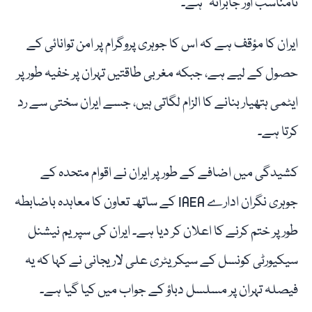
نامناسب اور جابرانہ” ہے۔
ایران کا مؤقف ہے کہ اس کا جوہری پروگرام پر امن توانائی کے
حصول کے لیے ہے، جبکہ مغربی طاقتیں تہران پر خفیہ طور پر
ایٹمی ہتھیار بنانے کا الزام لگاتی ہیں، جسے ایران سختی سے رد
کرتا ہے۔
کشیدگی میں اضافے کے طور پر ایران نے اقوام متحدہ کے
جوہری نگران ادارے IAEA کے ساتھ تعاون کا معاہدہ باضابطہ
طور پر ختم کرنے کا اعلان کر دیا ہے۔ ایران کی سپریم نیشنل
سیکیورٹی کونسل کے سیکریٹری علی لاریجانی نے کہا کہ یہ
فیصلہ تہران پر مسلسل دباؤ کے جواب میں کیا گیا ہے۔