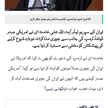
تازہ ترین خبروں اور تبصروں کیلئے ہمارا وٹس ایپ چینل جوائن کریں
ایران کے سپریم لیڈر آیت اللہ علی خامنہ ای نے امریکی صدر
ڈونلڈ ٹرمپ کی جانب سے جوہری مذاکرات دوبارہ شروع کرنے
کی پیشکش کو سختی سے مسترد کر دیا ہے۔
خامنہ ای نے ٹرمپ کے دعوے کو بھی رد کیا کہ امریکا نے
ایران کی جوہری صلاحیتوں کو تباہ کر دیا ہے اور کہا: “امریکی
صدر کہتے ہیں کہ انہوں نے ایران کی جوہری صنعت تباہ کر
دی، بہت خوب، خواب دیکھتے رہیے!”
یہ بھی پڑھیں