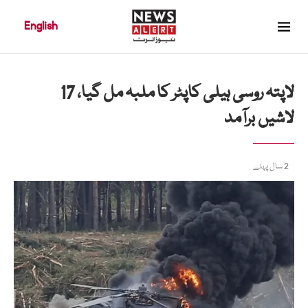
English
لاپتہ روسی ہیلی کاپٹر کا ملبہ مل گیا، 17
لاشیں برآمد
2 سال پہلے