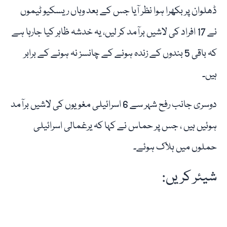
ڈھلوان پر بکھرا ہوا نظر آیا جس کے بعد وہاں ریسکیو ٹیموں
نے 17 افراد کی لاشیں برآمد کر لیں، یہ خدشہ ظاہر کیا جارہا ہے
کہ باقی 5 بندوں کے زندہ ہونے کے چانسز نہ ہونے کے برابر
ہیں۔
دوسری جانب رفح شہر سے 6 اسرائیلی مغویوں کی لاشیں برآمد
ہوئیں ہیں ، جس پر حماس نے کہا کہ یرغمالی اسرائیلی
حملوں میں ہلاک ہوئے۔
شیئر کریں: