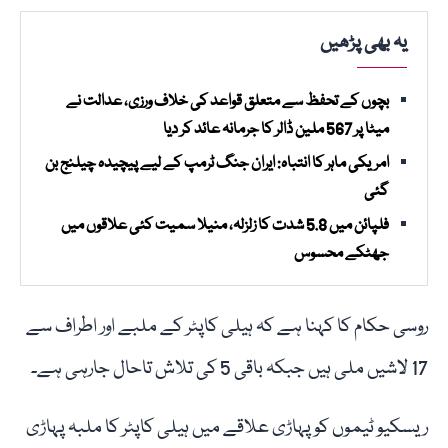
یہ بھی پڑھیں
بچوں کے تحفظ سے متعلق قواعد کی خلاف ورزی، عدالت نے
میٹا پر 567 ملین ڈالر کا جرمانہ عائد کر دیا
امریکی ماہر کا انتباہ: ایران جنگ ٹرمپ کے لیے پیچیدہ چیلنج بن
گئی
فلپائن میں 5.8 شدت کا زلزلہ، منیلا سمیت کئی علاقوں میں
جھٹکے محسوس
روسی حکام کا کہنا ہے کہ ہیلی کاپٹر کے ملبے اور اطراف سے
17 لاشیں ملی ہیں جبکہ باقی 5 کی تلاش تاحال جارہی ہے۔
ریسکیو ٹیموں کو پہاڑی علاقے میں ہیلی کاپٹر کا ملبہ پہاڑی