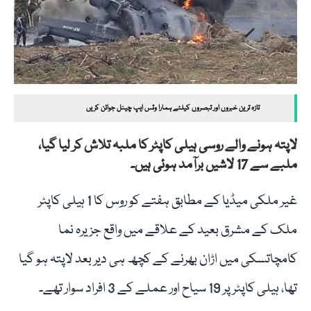
تازہ ترین خبروں اور تبصروں کیلئے ہمارا وٹس ایپ چینل جوائن کریں
لاپتہ ہونے والے روسی ہیلی کاپٹر کا ملبہ تلاش کر لیا گیا،
ملبے سے 17 لاشیں برآمد ہوئی ہیں۔
غیر ملکی میڈیا کے مطابق ہفتے کو روس کا 1 ہیلی کاپٹر
ملک کے مشرق بعید کے علاقے میں واقع جزیرہ نما
کامچاتسکی میں اڑان بھرنے کے کچھ ہی دیر بعد لاپتہ ہو گیا
تھا، ہیلی کاپٹر پر 19 سیاح اور عملے کے 3 افراد سوار تھے۔