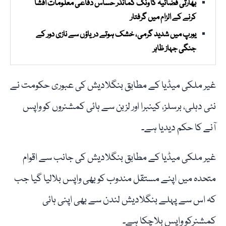
بھارتی فضائیہ کا ونگ کمانڈر حساس دفاعی معلومات افشا
کرنے کے الزام میں گرفتار
یورپ میں شدید گرمی، خشک ہوتے دریاؤں سے نازی دور کے
جنگی جہاز ظاہر
غیر ملکی میڈیا کے مطابق بنگلادیش کی عبوری حکومت نے
نئی دہلی، برسلز، کینبرا اور لزبن سے ہائی کمشنروں کو واپس
آنے کا حکم دیدیا ہے۔
غیر ملکی میڈیا کے مطابق بنگلادیش کی جانب سے اقوام
متحدہ میں اپنے مستقل مندوب کو بھی واپس بلالیا گیا جب
کہ اس سے پہلے بنگلادیش لندن سے بھی اپنی ہائی
کمشنرکو واپس بلاچکا ہے۔