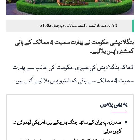
تازہ ترین خبروں اور تبصروں کیلئے ہمارا وٹس ایپ چینل جوائن کریں
بنگلادیشی حکومت نے بھارت سمیت 4 ممالک کے ہائی
کمشنر واپس بلالیے۔
ڈھاکا، بنگلادیش کی عبوری حکومت کی جانب سے بھارت
سمیت 4 ممالک سے ہائی کمشنر واپس بلا لیے گئے ہیں۔
یہ بھی پڑھیں
صدر ٹرمپ ایران کے ساتھ جنگ ہار چکے ہیں، امریکی ڈیموکریٹ
کرس مرفی