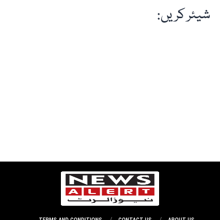
شیئر کریں: