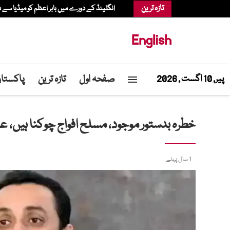
تازہ ترین
انگلینڈ کے دورے میں بابر اعظم کو میڈیا سے د
English
صفحہ اول
تازہ ترین
پاکستا
پیر, 10 اگست , 2026
خطرہ بدستور موجود، مسلح افواج چوکنا ہیں، عط
1 سال پہلے