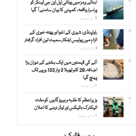
آبنائے ہرمز میں یونانی ایل این جی ٹینکر کو
پراسرار واقعہ، کمپنی کا بیان سامنے آ گیا
5 دن پہلے
راولپنڈی: شہری کے اغوا اور بھتہ خوری کے
الزام میں پولیس اہلکار سمیت تین افراد گرفتار
4 دن پہلے
آٹے کی قیمتوں میں ایک ہفتے کے دوران بڑا
اضافہ، 20 کلو تھیلا 3 ہزار 133 روپے تک
پہنچ گیا
1 دن پہلے
وزیراعظم کا طلبہ و بیروزگاروں کو مفت
الیکٹرک بائیکس اور لوڈر دینے کا اعلان
1 سال پہلے
ہمیں فالو کریں