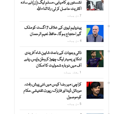
نشستوں پر کامیابی، مسلم لیگ (ن) نے سادہ
اکثریت حاصل کر لی: رانا ثناء اللہ
7 دن پہلے
پیٹرولیم لیوی کے خلاف 7 اگست کو ملک
گیر احتجاج ہوگا، حافظ نعیم الرحمان
4 دن پہلے
ذاتی وجوہات کے باعث شاہین شاہ آفریدی
لنکا پریمیئر لیگ چھوڑ کر وطن واپس، پلے
آف میں دوبارہ شمولیت کا امکان
1 ہفتہ پہلے
کراچی: میر رضا کیس میں نئی پیش رفت،
موبائل ڈیٹا اور فارنزک رپورٹ تفتیشی حکام
کو موصول
5 دن پہلے