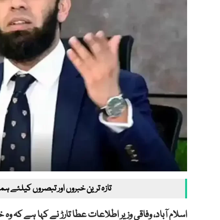
تازہ ترین خبروں اور تبصروں کیلئے ہم
اسلام آباد، وفاقی وزیر اطلاعات عطا تارڑ نے کہا ہے ک