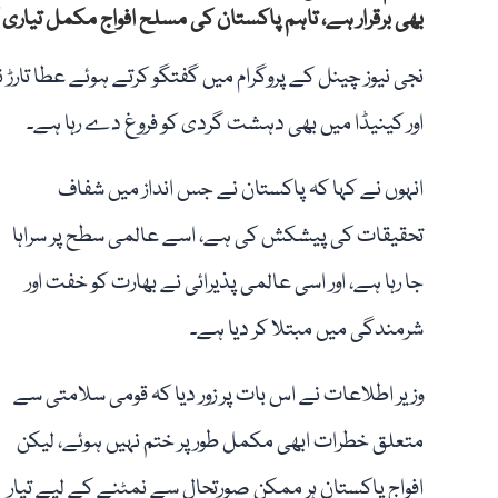
بھی برقرار ہے، تاہم پاکستان کی مسلح افواج مکمل تیاری
نجی نیوز چینل کے پروگرام میں گفتگو کرتے ہوئے عطا تارڑ ن
اور کینیڈا میں بھی دہشت گردی کو فروغ دے رہا ہے۔
انہوں نے کہا کہ پاکستان نے جس انداز میں شفاف
تحقیقات کی پیشکش کی ہے، اسے عالمی سطح پر سراہا
جا رہا ہے، اور اسی عالمی پذیرائی نے بھارت کو خفت اور
شرمندگی میں مبتلا کر دیا ہے۔
وزیر اطلاعات نے اس بات پر زور دیا کہ قومی سلامتی سے
متعلق خطرات ابھی مکمل طور پر ختم نہیں ہوئے، لیکن
افواج پاکستان ہر ممکن صورتحال سے نمٹنے کے لیے تیار