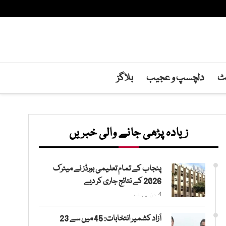
نٹ
دلچسپ و عجیب
بلاگز
زیادہ پڑھی جانے والی خبریں
پنجاب کے تمام تعلیمی بورڈز نے میٹرک
2026 کے نتائج جاری کر دیے
4 دن پہلے
آزاد کشمیر انتخابات: 45 میں سے 23