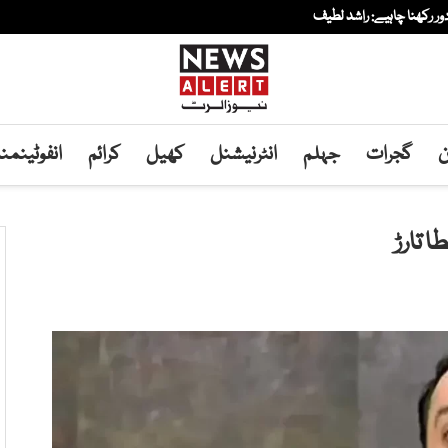
ور رکھنا چاہیے: راشد لطیف
ن
گجرات
جہلم
انٹرنیشنل
کھیل
کرائم
انفوٹینم
ا تارڑ