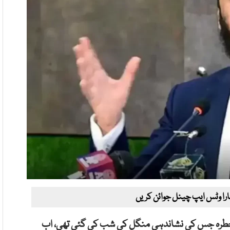
ارا وٹس ایپ چینل جوائن کریں
ہ وہ خطرہ جس کی نشاندہی منگل کی شب کی گئی تھی، اب