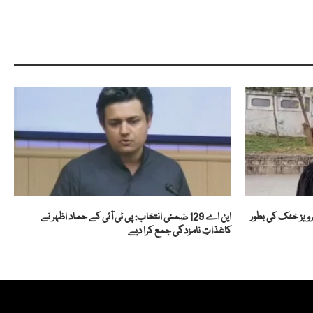
رویز خٹک کی بطور
این اے 129 ضمنی انتخاب: پی ٹی آئی کے حماد اظہر نے
کاغذاتِ نامزدگی جمع کرا دیے