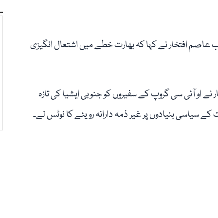
 عاصم افتخار نے کہا کہ بھارت خطے میں اشتعال انگیزی
ے او آئی سی گروپ کے سفیروں کو جنوبی ایشیا کی تازہ
کے سیاسی بنیادوں پر غیر ذمہ دارانہ رویئے کا نوٹس لے۔