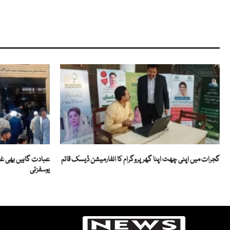
گجرات میں اپنی چھت اپنا گھر پروگرام کا انفارمیشن ڈیسک قائم
عبادت گاہیں بھی غی
یوسفزئی