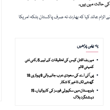
 کی حالت میں ہیں۔
ے الزام عائد کیا کہ بھارت نہ صرف پاکستان بلکہ امریکا
یہ بھی پڑھیں
میر رضا قتل کیس کی تحقیقات کے لیے 5 رکنی نئی
کمیٹی قائم
پی آئی اے کی سعودی عرب جانے والی 6 پروازیں 18
گھنٹے تک تاخیر کا شکار
بلوچستان میں سکیورٹی فورسز کی کارروائیاں، 15
دہشتگرد ہلاک