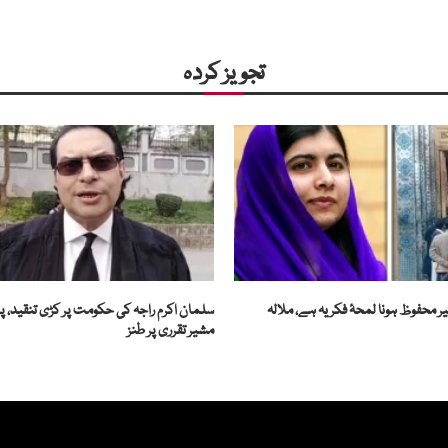
تجویز کردہ
ر محفوظ ہونا لمحۂ فکریہ ہے، ملالہ
سلمان اکرم راجہ کی حکومت پر کڑی تنقید، پ
مشیر تقرری پر طنز