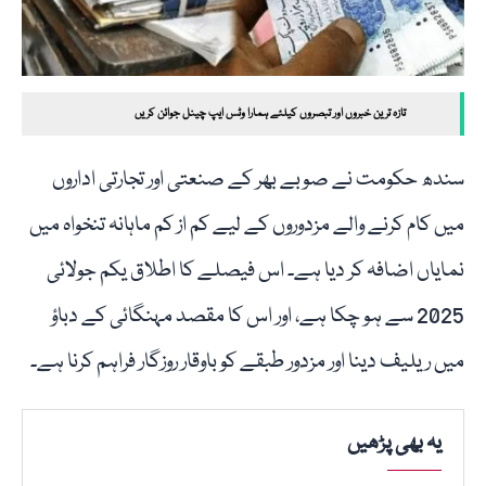
تازہ ترین خبروں اور تبصروں کیلئے ہمارا وٹس ایپ چینل جوائن کریں
سندھ حکومت نے صوبے بھر کے صنعتی اور تجارتی اداروں
میں کام کرنے والے مزدوروں کے لیے کم از کم ماہانہ تنخواہ میں
نمایاں اضافہ کر دیا ہے۔ اس فیصلے کا اطلاق یکم جولائی
2025 سے ہو چکا ہے، اور اس کا مقصد مہنگائی کے دباؤ
میں ریلیف دینا اور مزدور طبقے کو باوقار روزگار فراہم کرنا ہے۔
یہ بھی پڑھیں