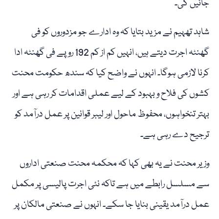
جائیں گی۔
شاہد تھہیم نے مزید بتایا کہ وہ ادارے جو مزدوروں کو فی
گھنٹہ اجرت دیتے ہیں، انہیں کم از کم 192 روپے فی گھنٹہ ادا
کرنا لازمی ہوگا۔ انہوں نے واضح کیا کہ سندھ حکومت محنت
کشوں کی فلاح و بہبود کے لیے عملی اقدامات کر رہی ہے اور
بہتر تنخواہوں، محفوظ ماحول اور لیبر قوانین پر عمل درآمد کو
ترجیح دے رہی ہے۔
وزیر محنت نے یہ بھی کہا کہ محکمہ محنت صنعتی اداروں
سے مسلسل رابطے میں ہے تاکہ نئی اجرت پالیسی پر مکمل
عمل درآمد یقینی بنایا جا سکے۔ انہوں نے صنعتی مالکان پر