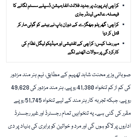
کراچی ایئرپورٹ پر جدید فلائٹ انفارمیشن ڈسپلے سسٹم لگانے کا
فیصلہ، عالمی ٹینڈر جاری
کراچی: گھریلو جھگڑے کے دوران باپ نے بیٹے کو گولی مار کر
قتل کر دیا
میر رضا کیس: کراچی کے تفتیشی اور میڈیکو لیگل نظام کی
کارکردگی پر سوالات اٹھنے لگے
صوبائی وزیر محنت شاہد تھہیم کے مطابق، نیم ہنر مند مزدور
کی کم از کم تنخواہ 41,380 روپے، ہنر مند مزدور کی 49,628
روپے، جبکہ تجربہ کار ہنر مند کے لیے تنخواہ 51,745 روپے
مقرر کی گئی ہے۔ یہ تنخواہیں تمام رجسٹرڈ اور غیر رجسٹرڈ
اداروں پر لاگو ہوں گی اور مرد و خواتین کو برابری کی بنیاد پر دی