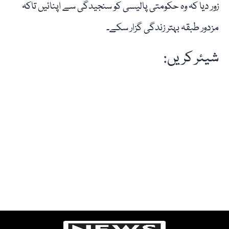
زور دیا کہ وہ حکومتی پالیسی کو سنجیدگی سے اپنائیں تاکہ
مزدور طبقہ بہتر زندگی گزار سکے۔
شیئر کریں: