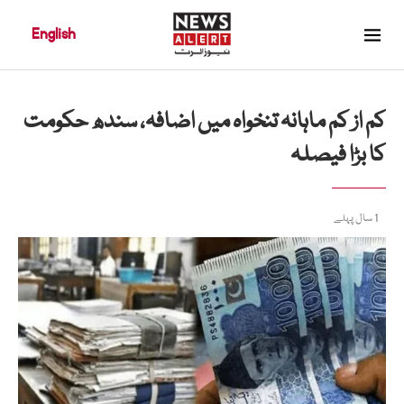
English
کم از کم ماہانہ تنخواہ میں اضافہ، سندھ حکومت
کا بڑا فیصلہ
1 سال پہلے