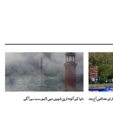
 اور عدالتیں آج بند
دنیا کے آلودہ ترین شہروں میں لاہور سب سے آگے