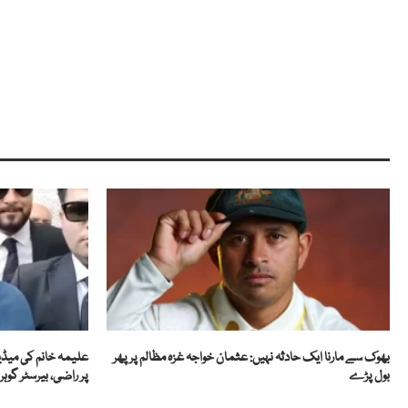
بھوک سے مارنا ایک حادثہ نہیں: عثمان خواجہ غزہ مظالم پر پھر
علیمہ خانم کی میڈی
بول پڑے
پر راضی، بیرسٹر گوہ