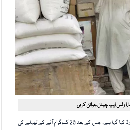
ارا وٹس ایپ چینل جوائن کریں
ملک بھر میں آٹے کی قیمتوں میں ایک بار پھر اضافہ ریکارڈ کیا گیا ہے، جس کے بعد 20 کلوگرام آٹے کے تھیلے کی