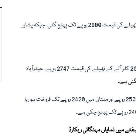
اسی طرح اسلام آباد، کوئٹہ اور خضدار میں 20 کلو آٹے کے تھیلے کی قیمت 2800 روپے تک پہنچ گئی، جبکہ پشاور
ادارہ شماریات کے اعداد و شمار کے مطابق راولپنڈی میں 20 کلو آٹے کے تھیلے کی قیمت 2747 روپے، حیدرآباد
سکھر میں 20 کلو آٹے کا تھیلا 2560 روپے، لاڑکانہ میں 2500 روپے اور ملتان میں 2420 روپے تک فروخت ہو رہا
فتے میں نمایاں مہنگائی ریکارڈ