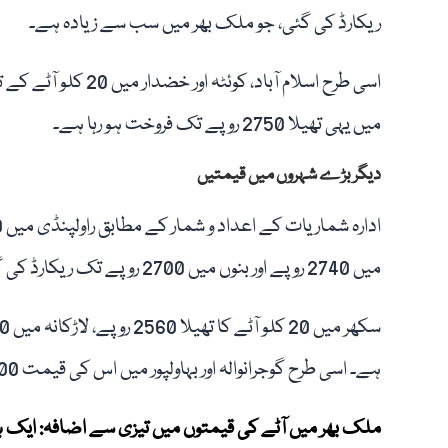
ریکارڈ کی گئی، جو ملک بھر میں سب سے زیادہ ہے۔
میں یہی تھیلا 2750 روپے تک فروخت ہو رہا ہے۔
دیگر بڑے شہروں میں قیمتیں
میں 2740 روپے اور بنوں میں 2700 روپے تک ریکارڈ کی گئی ہے۔
ہے۔ اسی طرح گوجرانوالہ اور بہاولپور میں اس کی قیمت 2400 روپے تک پہنچ چکی ہے۔
ملک بھر میں آٹے کی قیمتوں میں تیزی سے اضافہ: ایک ہ