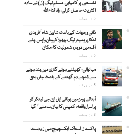
نشستوں پر کامیابی، مسلم لیگ (ن) نے سادہ
اکثریت حاصل کر لی: رانا ثناء اللہ
5 دن پہلے
ذاتی وجوہات کے باعث شاہین شاہ آفریدی
لنکا پریمیئر لیگ چھوڑ کر وطن واپس، پلے
آف میں دوبارہ شمولیت کا امکان
6 دن پہلے
میانوالی: کھیلتے ہوئے گاڑی میں بند ہونے
سے 4 بچے دم گھٹنے کے باعث جاں بحق
5 دن پہلے
آبنائے ہرمز میں یونانی ایل این جی ٹینکر کو
پراسرار واقعہ، کمپنی کا بیان سامنے آ گیا
3 دن پہلے
پاکستان اسٹاک ایکسچینج میں زبردست