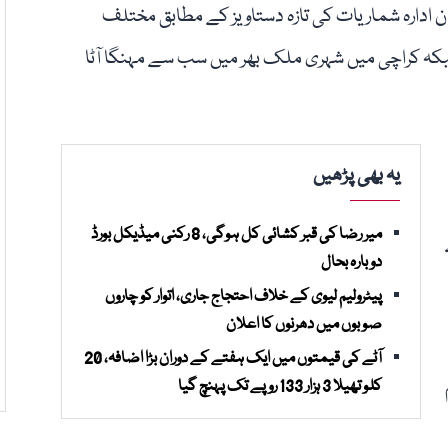
ہنچ گئی۔ پاکستان ادارہ شماریات کی تازہ دستاویز کے مطابق مختلف
بکہ کراچی میں شہری ملک بھر میں سب سے مہنگا آٹا
یہ بھی پڑھیں
میر رضا کی قبر کشائی کل ہوگی، 8 رکنی میڈیکل بورڈ
دوبارہ بحال
پیٹرولیم لیوی کے خلاف احتجاج جاری، اتوار کو چاروں
صوبوں میں دھرنوں کا اعلان
آٹے کی قیمتوں میں ایک ہفتے کے دوران بڑا اضافہ، 20
ام
کلو تھیلا 3 ہزار 133 روپے تک پہنچ گیا