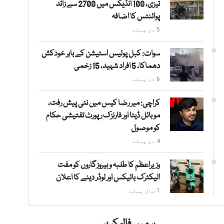
تیزی، 100 انڈیکس میں 2700 سے زائد
پوائنٹس کا اضافہ
5 دن پہلے
سوات: کبل پولیس اسٹیشن کے باہر خودکش
دھماکا، 5 افراد شہید، 15 زخمی
6 دن پہلے
کراچی: میر رضا کیس میں نئی پیش رفت،
موبائل ڈیٹا اور فارنزک رپورٹ تفتیشی حکام
کو موصول
4 دن پہلے
وزیراعظم کا طلبہ و بیروزگاروں کو مفت
الیکٹرک بائیکس اور لوڈر دینے کا اعلان
1 سال پہلے
ہمیں فالو کریں