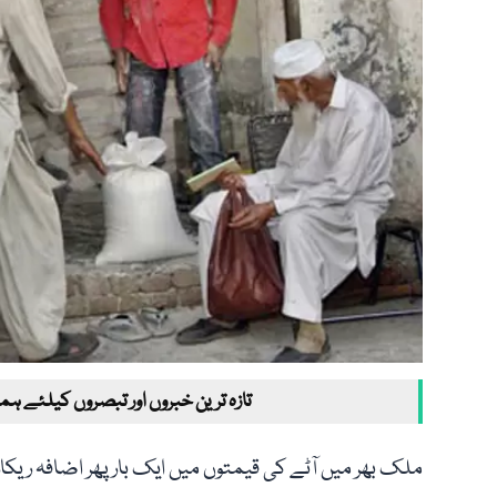
تازہ ترین خبروں اور تبصروں کیلئے ہم