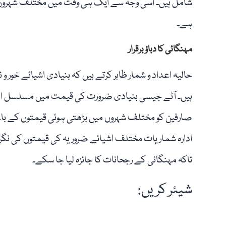
شامل ہیں۔ اسی وجہ سے ایک ہی وقت میں مختلف شہروں م
ہے۔
مہنگائی کا دباؤ برقرار
حالیہ اعداد و شمار ظاہر کرتے ہیں کہ بنیادی اشیائے خور و
ہیں۔ آٹے جیسی بنیادی ضرورت کی قیمت میں مسلسل اضافہ 
صارفین کو مختلف شہروں میں بڑھتی ہوئی قیمتوں کے باعث
ادارہ شماریات مختلف اشیائے ضروریہ کی قیمتوں کی نگران
تاکہ مہنگائی کے رجحانات کا جائزہ لیا جا سکے۔
شیئر کریں: