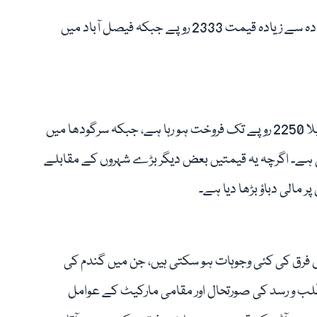
دوسری جانب سیالکوٹ میں 20 کلو آٹے کے تھیلے کی زیادہ سے زیادہ قیمت 2333 روپے جبکہ فیصل آباد میں
ادارہ شماریات کے مطابق لاہور میں 20 کلوگرام آٹے کا تھیلا 2250 روپے تک فروخت ہو رہا ہے، جبکہ سرگودھا میں
2240 روپے ریکارڈ کی گئی ہے۔ اگرچہ یہ قیمتیں بعض دیگر بڑے شہروں کے مقابلے
ر مالی دباؤ بڑھا دیا ہے۔
 فرق کی کئی وجوہات ہو سکتی ہیں، جن میں گندم کی
لب و رسد کی صورتحال اور مقامی مارکیٹ کے عوامل