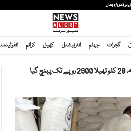
ن
گجرات
جہلم
انٹرنیشنل
کھیل
کرائم
انفوٹینم
گیا