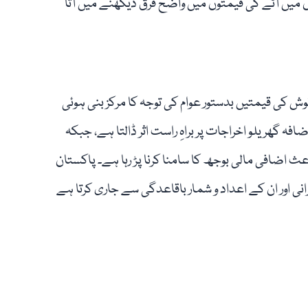
یں آٹے کی قیمتوں میں واضح فرق دیکھنے میں آتا
 نوش کی قیمتیں بدستور عوام کی توجہ کا مرکز بنی ہوئی
گھریلو اخراجات پر براہِ راست اثر ڈالتا ہے، جبکہ
 اضافی مالی بوجھ کا سامنا کرنا پڑ رہا ہے۔ پاکستان
ی اور ان کے اعداد و شمار باقاعدگی سے جاری کرتا ہے