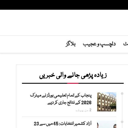
نٹ
دلچسپ و عجیب
بلاگز
زیادہ پڑھی جانے والی خبریں
پنجاب کے تمام تعلیمی بورڈز نے میٹرک
2026 کے نتائج جاری کر دیے
2 دن پہلے
آزاد کشمیر انتخابات: 45 میں سے 23