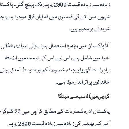
زیادہ سے زیادہ قیمت 2900 روپے تک پ
شہروں میں آٹے کی قیمتوں میں نمایاں فرق موجود ہے، ج
خریدنے پر مجبور ہیں۔
آٹا پاکستان میں روزمرہ استعمال ہونے والی بنیادی غذائی
اشیا میں شامل ہے، اس لیے اس کی قیمت میں اضافہ
براہِ راست گھریلو بجٹ، خصوصاً کم اور متوسط آمدنی والے
خاندانوں پر اثر انداز ہوتا ہے۔
کراچی میں آٹا سب سے مہنگا
پاکستان ادارہ شماریات کے مطابق کراچی میں 20 کلوگر
آٹے کے تھیلے کی زیادہ سے زیادہ قیمت 2900 روپے