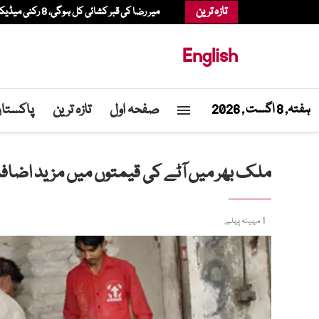
تازہ ترین
میر رضا کی قبر کشائی کل ہوگی، 8 رکنی میڈیکل بورڈ دوبارہ بحال
English
صفحہ اول
تازہ ترین
پاکستا
ہفتہ, 8 اگست , 2026
ملک بھر میں آٹے کی قیمتوں میں مزید اضافہ، 20 کلو تھیلا 2900 روپے تک پہنچ 
1 مہینہ پہلے