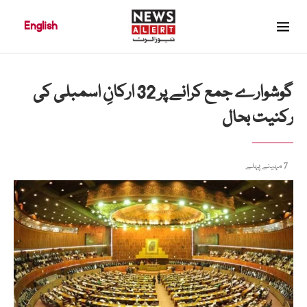
English
گوشوارے جمع کرانے پر 32 ارکانِ اسمبلی کی
رکنیت بحال
7 مہینے پہلے