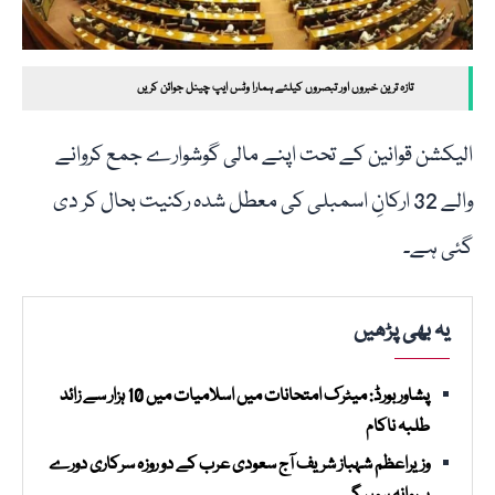
تازہ ترین خبروں اور تبصروں کیلئے ہمارا وٹس ایپ چینل جوائن کریں
الیکشن قوانین کے تحت اپنے مالی گوشوارے جمع کروانے
والے 32 ارکانِ اسمبلی کی معطل شدہ رکنیت بحال کر دی
گئی ہے۔
یہ بھی پڑھیں
پشاور بورڈ: میٹرک امتحانات میں اسلامیات میں 10 ہزار سے زائد
طلبہ ناکام
وزیراعظم شہباز شریف آج سعودی عرب کے دو روزہ سرکاری دورے