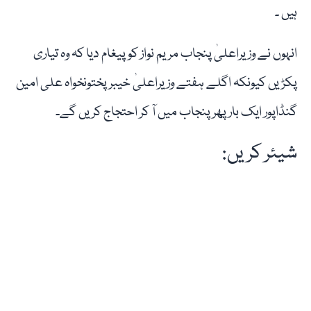
ہیں ۔
انہوں نے وزیراعلیٰ پنجاب مریم نواز کو پیغام دیا کہ وہ تیاری
پکڑیں کیونکہ اگلے ہفتے وزیراعلیٰ خیبرپختونخواہ علی امین
گنڈاپور ایک بار پھر پنجاب میں آ کر احتجاج کریں گے۔
شیئر کریں: