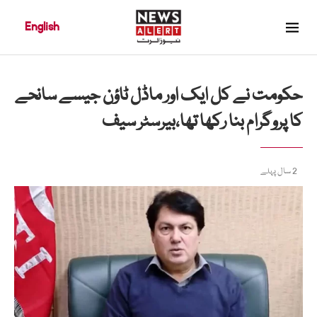
English
حکومت نے کل ایک اور ماڈل ٹاؤن جیسے سانحے
کا پروگرام بنا رکھا تھا،بیرسٹر سیف
2 سال پہلے