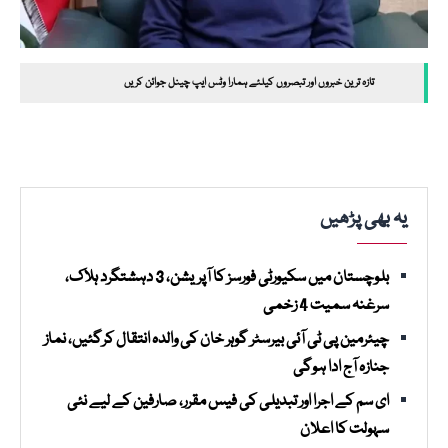
تازہ ترین خبروں اور تبصروں کیلئے ہمارا وٹس ایپ چینل جوائن کریں
یہ بھی پڑھیں
بلوچستان میں سکیورٹی فورسز کا آپریشن، 3 دہشتگرد ہلاک،
سرغنہ سمیت 4 زخمی
چیئرمین پی ٹی آئی بیرسٹر گوہر خان کی والدہ انتقال کرگئیں، نماز
جنازہ آج ادا ہوگی
ای سم کے اجرا اور تبدیلی کی فیس مقرر، صارفین کے لیے نئی
سہولت کا اعلان