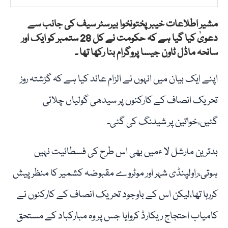
مشیر اطلاعات خیبر پختونخوا بیرسٹر سیف کی جانب سے
دعویٰ کیا گیا ہے کہ حکومت نے کل 28 ستمبر کو ایک اور
سانحہ ماڈل ٹاون جیسا پروگرام بنا رکھا تھا ۔
اپنے ایک بیان میں انہوں نے الزام عائد کیا ہے کہ گزشتہ روز
تحریک انصاف کے کارکنوں پر سیدھی گولیاں چلائی
گئیں،خواتین پر شیلنگ کی گئی۔
بدترین مارشل لا ءمیں بھی اس طرح کی فسطائیت نہیں
ہوتی،راولپنڈی شہر اور موٹروے مقبوضہ کشمیر کا منظر پیش
کررہا تھا،لیکن اس کے باوجود تحریک انصاف کے کارکنوں نے
کامیاب احتجاج ریکارڈ کروایا جس پر وہ مبارکباد کے مستحق