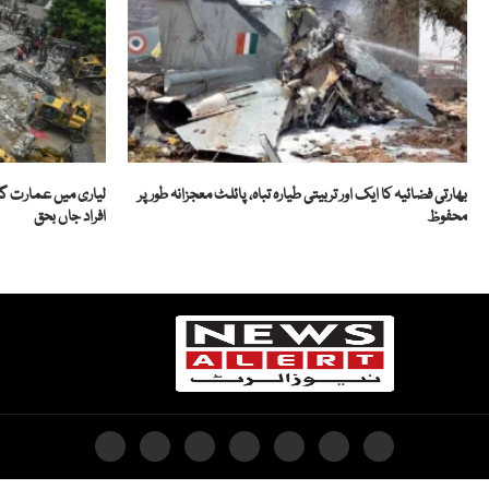
بھارتی فضائیہ کا ایک اور تربیتی طیارہ تباہ، پائلٹ معجزانہ طور پر
محفوظ
افراد جاں بحق