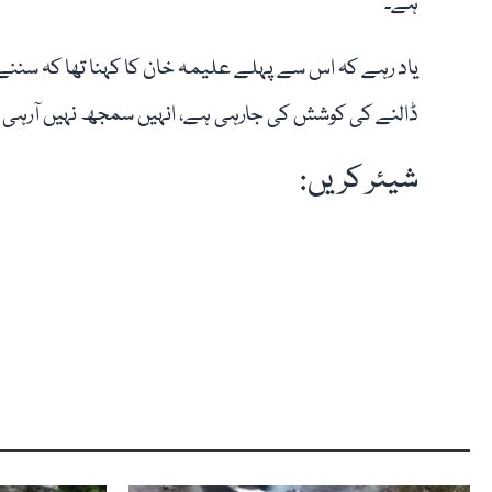
ہے۔
یاد رہے کہ اس سے پہلے علیمہ خان کا کہنا تھا کہ سننے 
ڈالنے کی کوشش کی جارہی ہے، انہیں سمجھ نہیں آرہی 
شیئر کریں: