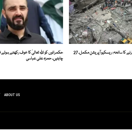
لیاری میں عمارت گرنے کا سانحہ: ریسکیو آپریشن مکمل، 27
حکمرانوں کو اللہ تعالیٰ کا خوف رکھتے ہوئے
چاہئیں، حمزہ علی عباسی
ABOUT US