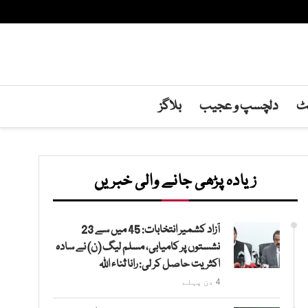
نٹ
دلچسپ و عجیب
بلاگز
زیادہ پڑھی جانے والی خبریں
آزاد کشمیر انتخابات: 45 میں سے 23
نشستوں پر کامیابی، مسلم لیگ (ن) نے سادہ
اکثریت حاصل کر لی: رانا ثناء اللہ
4 دن پہلے