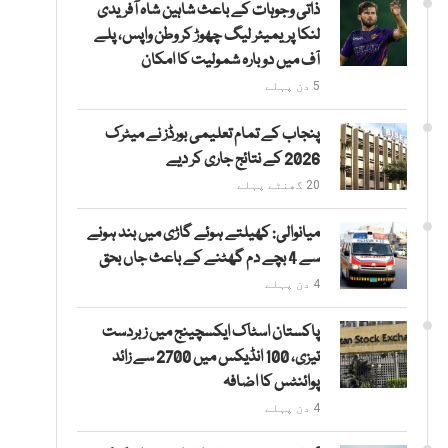
ذاتی وجوہات کے باعث شاہین شاہ آفریدی
لنکا پریمیئر لیگ چھوڑ کر وطن واپس، پلے
آف میں دوبارہ شمولیت کا امکان
5 دن پہلے
پنجاب کے تمام تعلیمی بورڈز نے میٹرک
2026 کے نتائج جاری کر دیے
20 گھنٹے پہلے
میانوالی: کھیلتے ہوئے گاڑی میں بند ہونے
سے 4 بچے دم گھٹنے کے باعث جاں بحق
4 دن پہلے
پاکستان اسٹاک ایکسچینج میں زبردست
تیزی، 100 انڈیکس میں 2700 سے زائد
پوائنٹس کا اضافہ
4 دن پہلے