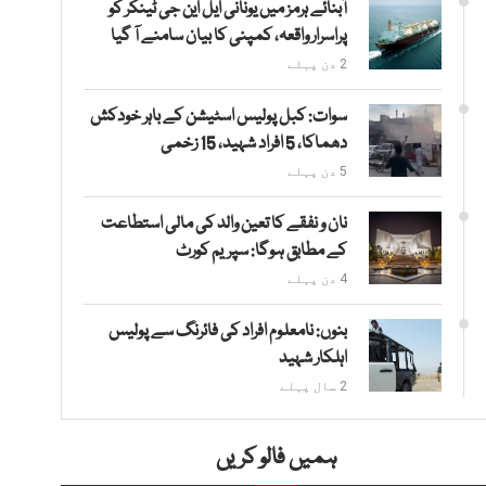
آبنائے ہرمز میں یونانی ایل این جی ٹینکر کو
پراسرار واقعہ، کمپنی کا بیان سامنے آ گیا
2 دن پہلے
سوات: کبل پولیس اسٹیشن کے باہر خودکش
دھماکا، 5 افراد شہید، 15 زخمی
5 دن پہلے
نان و نفقے کا تعین والد کی مالی استطاعت
کے مطابق ہوگا: سپریم کورٹ
4 دن پہلے
بنوں: نامعلوم افراد کی فائرنگ سے پولیس
اہلکار شہید
2 سال پہلے
ہمیں فالو کریں