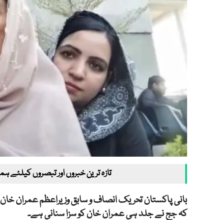
تازہ ترین خبروں اور تبصروں کیلئے ہم
بانی پاکستان تحریک انصاف و سابق وزیراعظم عمران خان
کہ جج نے جلد ہی عمران خان کو سزا سنانی ہے۔