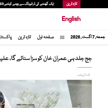
تازہ ترین
ایک گھنٹے کی ڈرائیونگ سے بچنے کیلئے 69 سالہ شخص ہیلی کاپٹر میں شاپنگ کرنے پہنچ گیا
English
صفحہ اول
تازہ ترین
پاکستا
جمعہ, 7 اگست , 2026
جج جلد ہی عمران خان کو سزا سنائے گا، علی
2 سال پہلے