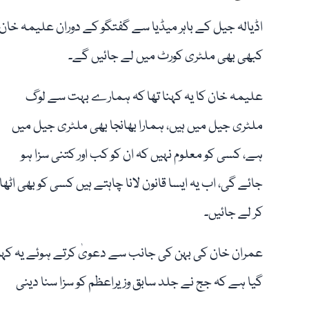
اڈیالہ جیل کے باہر میڈیا سے گفتگو کے دوران علیمہ خان کا
کبھی بھی ملٹری کورٹ میں لے جائیں گے۔
علیمہ خان کا یہ کہنا تھا کہ ہمارے بہت سے لوگ
ملٹری جیل میں ہیں، ہمارا بھانجا بھی ملٹری جیل میں
ہے، کسی کو معلوم نہیں کہ ان کو کب اور کتنی سزا ہو
جائے گی، اب یہ ایسا قانون لانا چاہتے ہیں کسی کو بھی اٹھا
کر لے جائیں۔
عمران خان کی بہن کی جانب سے دعویٰ کرتے ہوئے یہ کہا
گیا ہے کہ جج نے جلد سابق وزیراعظم کو سزا سنا دینی