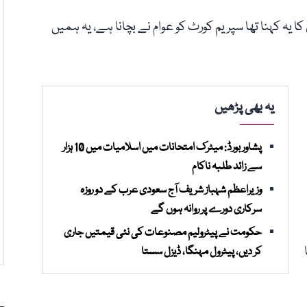
 یہ کہنا تھا سپریم کورٹ کو عوام نے بچانا ہے، یہ ہمیں
یہ بھی پڑھیں
پشاور بورڈ: میٹرک امتحانات میں اسلامیات میں 10 ہزار
سے زائد طلبہ ناکام
وزیراعظم شہباز شریف آج سعودی عرب کے دو روزہ
سرکاری دورے پر روانہ ہوں گے
حکومت نے پیٹرولیم مصنوعات کی نئی قیمتیں جاری
کر دیں، پیٹرول مہنگا، ڈیزل سستا