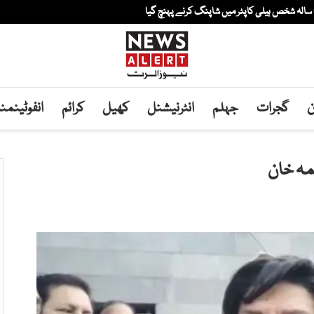
ن
گجرات
جہلم
انٹرنیشنل
کھیل
کرائم
انفوٹینم
مہ خان