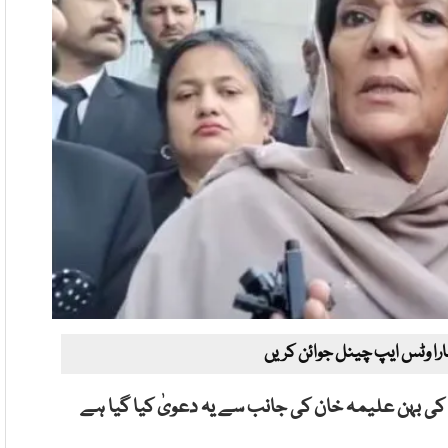
ارا وٹس ایپ چینل جوائن کریں
 کی بہن علیمہ خان کی جانب سے یہ دعویٰ کیا گیا ہے