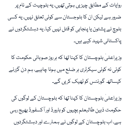
روایات کے مطابق چیزیں ہوتی تھیں، یہ بلوچیت کے نام پر
ضرور ہے لیکن ان کا بلوجستان سے کوئی تعلق نہیں، یہ کسی
بلوچ نے پشتون یا پنجابی کو قتل نہیں کیا، یہ دہشتگردوں نے
پاکستانی شہید کیے ہیں۔
وزیراعلیٰ بلوچستان کا کہنا تھا کہ ہر روز صوبائی حکومت کا
کوئی نہ کوئی سیکرٹری ہر ضلع میں ہونا چاہیے، ہم دن گزرنے
کیساتھ گورننس کو ٹھیک کریں گے۔
وزیراعلیٰ بلوچستان کا کہنا تھا کہ بلوچستان کے لوگوں کی
حکومت ذہین طالبعلم بچیوں کو ہارورڈ اور آکسفورڈ بھیج رہی
ہے، اب بلوچستان کے لوگوں نے ہمارے اور دہشتگردوں