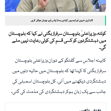
تازہ ترین خبروں اور تبصروں کیلئے ہمارا وٹس ایپ چینل جوائن کریں
کوئٹہ، وزیراعلیٰ بلوچستان سرفراز بگٹی نے کہا کہ بلوچستان
میں دہشتگردوں کو کسی قسم کی کوئی رعایت نہیں ملے
گی۔
کابینہ اجلاس سے گفتگو کے دوران وزیراعلیٰ بلوچستان
سرفراز بگٹی کا کہنا تھا کہ بلوچستان میں حالیہ دنوں میں
دہشتگردی دیکھنے میں آئی، کل بلوچستان اسمبلی کی
جانب سے یک زبان ہوکر دہشتگردی کی مذمت کی گئی۔
یہ بھی پڑھیں