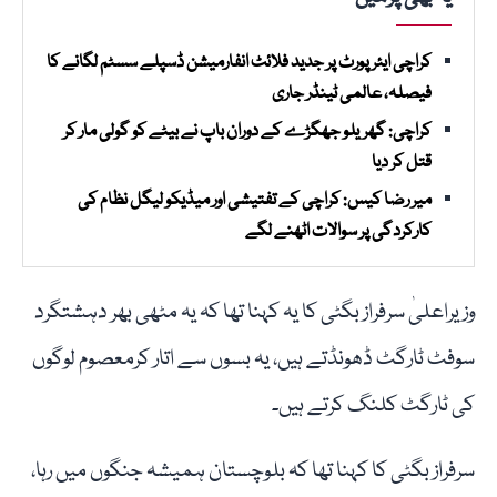
کراچی ایئرپورٹ پر جدید فلائٹ انفارمیشن ڈسپلے سسٹم لگانے کا
فیصلہ، عالمی ٹینڈر جاری
کراچی: گھریلو جھگڑے کے دوران باپ نے بیٹے کو گولی مار کر
قتل کر دیا
میر رضا کیس: کراچی کے تفتیشی اور میڈیکو لیگل نظام کی
کارکردگی پر سوالات اٹھنے لگے
وزیراعلیٰ سرفراز بگٹی کا یہ کہنا تھا کہ یہ مٹھی بھر دہشتگرد
سوفٹ ٹارگٹ ڈھونڈتے ہیں، یہ بسوں سے اتار کرمعصوم لوگوں
کی ٹارگٹ کلنگ کرتے ہیں۔
سرفراز بگٹی کا کہنا تھا کہ بلوچستان ہمیشہ جنگوں میں رہا،