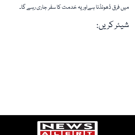
میں فرق ڈھونڈنا ہےاور یہ خدمت کا سفر جاری رہے گا۔
شیئر کریں: