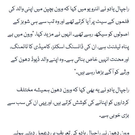
راجپال یادو نے انٹرویو میں کہا کہ ورون بچپن میں اپنی والد کی
فلموں کے سیٹ پر آیا کرتے تھے اور وہ تب سے ہی شوبز کے
اصولوں کو سیکھ رہے تھے۔ انہوں نے مزید کہا، "ورون میں بے
پناہ ٹیلنٹ ہے، ان کی ڈانسنگ اسکلز، کامیڈی کا ٹائمنگ،
اور محنت انہیں خاص بناتی ہے۔ وہ اپنے والد ڈیوڈ دھون کے
ورثے کو آگے بڑھا رہے ہیں۔”
راجپال یادو نے یہ بھی کہا کہ ورون دھون ہمیشہ مختلف
کرداروں کو اپنانے کی کوشش کرتے ہیں، اور یہی ان کی سب سے
بڑی خوبی ہے۔
ورون دھون نے راجپال یادو کی تعریف پر ردعمل دیتے ہوئے