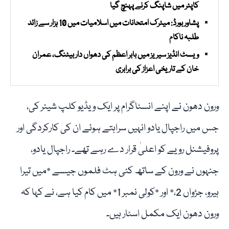
کاپٹر میں شاپنگ کرنے پہنچ گیا
پشاور بورڈ: میٹرک امتحانات میں اسلامیات میں 10 ہزار سے زائد
طلبہ ناکام
ویسٹ انڈیز سیریز میں بابر اعظم کی دھواں دار بیٹنگ، عمران
خان کے تاریخی اعزاز کی برابری
ورون دھون نے اپنے انسٹاگرام پر ایک ویڈیو کلپ شیئر کی،
جس میں راجپال یادو انہیں سراہتے ہوئے ان کی کارکردگی اور
پروفیشنل رویے کو اعلیٰ قرار دے رہے تھے۔ راجپال یادو،
جنہوں نے ورون کے ساتھ کئی ہٹ فلموں جیسے *میں تیرا
ہیرو، جڑواں 2،* اور *کولی نمبر 1* میں کام کیا ہے، نے کہا کہ
ورون دھون ایک مکمل اسٹار ہیں۔