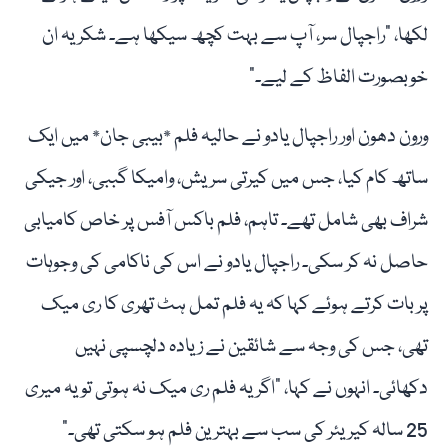
لکھا، "راجپال سر، آپ سے بہت کچھ سیکھا ہے۔ شکریہ ان
خوبصورت الفاظ کے لیے۔”
ورون دھون اور راجپال یادو نے حالیہ فلم *بیبی جان* میں ایک
ساتھ کام کیا، جس میں کیرتی سریش، وامیکا گببی، اور جیکی
شراف بھی شامل تھے۔ تاہم، فلم باکس آفس پر خاص کامیابی
حاصل نہ کر سکی۔ راجپال یادو نے اس کی ناکامی کی وجوہات
پر بات کرتے ہوئے کہا کہ یہ فلم تمل ہٹ تھری کا ری میک
تھی، جس کی وجہ سے شائقین نے زیادہ دلچسپی نہیں
دکھائی۔ انہوں نے کہا، "اگر یہ فلم ری میک نہ ہوتی تو یہ میری
25 سالہ کیریئر کی سب سے بہترین فلم ہو سکتی تھی۔”