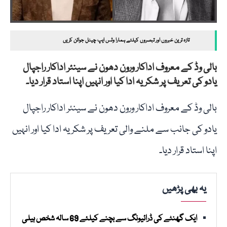
تازہ ترین خبروں اور تبصروں کیلئے ہمارا وٹس ایپ چینل جوائن کریں
بالی وڈ کے معروف اداکار ورون دھون نے سینئر اداکار راجپال
یادو کی تعریف پر شکریہ ادا کیا اور انہیں اپنا استاد قرار دیا۔
بالی وڈ کے معروف اداکار ورون دھون نے سینئر اداکار راجپال
یادو کی جانب سے ملنے والی تعریف پر شکریہ ادا کیا اور انہیں
اپنا استاد قرار دیا۔
یہ بھی پڑھیں
ایک گھنٹے کی ڈرائیونگ سے بچنے کیلئے 69 سالہ شخص ہیلی