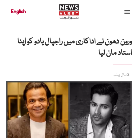
English
ورون دھون نے اداکاری میں راجپال یادو کو اپنا
استاد مان لیا
2 سال پہلے