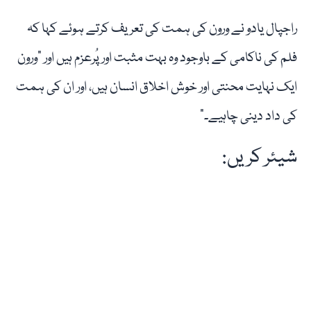
راجپال یادو نے ورون کی ہمت کی تعریف کرتے ہوئے کہا کہ
فلم کی ناکامی کے باوجود وہ بہت مثبت اور پُرعزم ہیں اور "ورون
ایک نہایت محنتی اور خوش اخلاق انسان ہیں، اور ان کی ہمت
کی داد دینی چاہیے۔”
شیئر کریں: