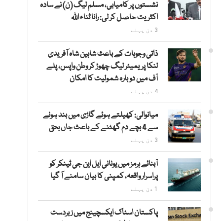
نشستوں پر کامیابی، مسلم لیگ (ن) نے سادہ
اکثریت حاصل کر لی: رانا ثناء اللہ
3 دن پہلے
ذاتی وجوہات کے باعث شاہین شاہ آفریدی
لنکا پریمیئر لیگ چھوڑ کر وطن واپس، پلے
آف میں دوبارہ شمولیت کا امکان
4 دن پہلے
میانوالی: کھیلتے ہوئے گاڑی میں بند ہونے
سے 4 بچے دم گھٹنے کے باعث جاں بحق
3 دن پہلے
آبنائے ہرمز میں یونانی ایل این جی ٹینکر کو
پراسرار واقعہ، کمپنی کا بیان سامنے آ گیا
1 دن پہلے
پاکستان اسٹاک ایکسچینج میں زبردست