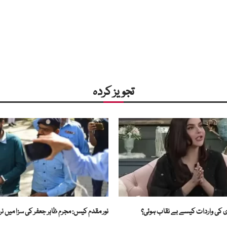
تجویز کردہ
ری کی واردات کیسے بے نقاب ہوئی؟
نور مقدم کیس: مجرم ظاہر جعفر کی سزا میں نر