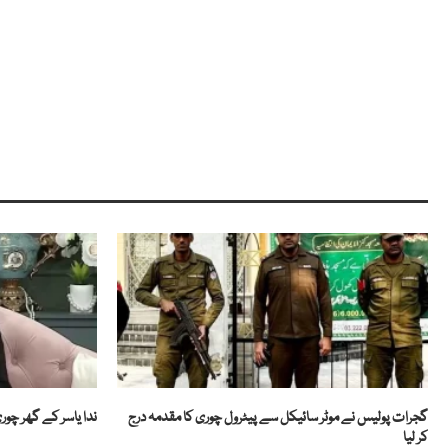
گجرات پولیس نے موٹر سائیکل سے پیٹرول چوری کا مقدمہ درج
ندا یاسر کے گھر چو
کر لیا