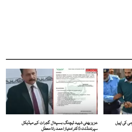
می کی اپیل
عزیز بھٹی شہید ٹیچنگ ہسپتال گجرات کے میڈیکل
سپرنٹنڈنٹ ڈاکٹر امتیاز احمد رانا معطل