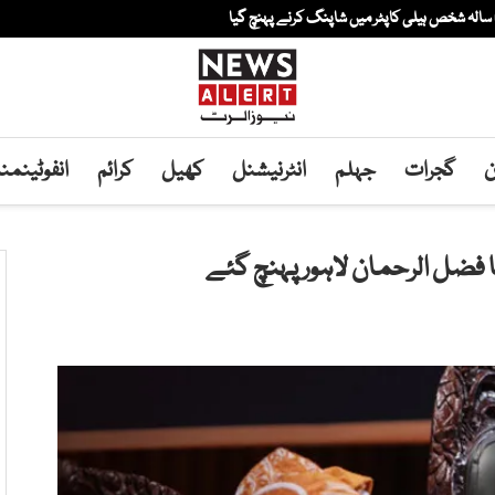
ن
گجرات
جہلم
انٹرنیشنل
کھیل
کرائم
انفوٹینم
ا فضل الرحمان لاہور پہنچ گئے