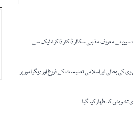
ین نے معروف مذہبی سکالر ڈاکٹر ذاکر نائیک سے
 بحالی اور اسلامی تعلیمات کے فروغ اور دیگر امور پر
تشویش کا اظہار کیا گیا۔