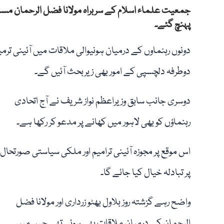
جمعیت علماء اسلام کے سربراہ مولانا فضل الرحمان مسل
پہنچ گئے۔
دونوں رہنماوں کے درمیان ہونیوالی ملاقات میں آئینی ت
دوطرفہ دلچسپی کے امور بھی زیربحث آئیں گے۔
دوسری جانب سابق وزیراعظم نواز شریف نے آج اتحادی
رہنماؤں کو بھی لاہور میں کھانے پر مدعو کر رکھا ہے۔
اس موقع پر مجوزہ آئینی ترامیم اور ملکی سیاستی صورتحال
پر تبادلہ خیال کیا جائے گا۔
واضح رہے گزشتہ روز بلاول بھٹو زرداری اور مولانا فضل
الرحمان کے درمیان ملاقات بھی ہوئی تھی جس میں