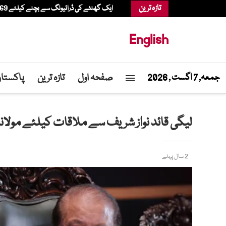
تازہ ترین
ایک گھنٹے کی ڈرائیونگ سے بچنے کیلئے 69 سالہ شخص ہیلی کاپٹر میں شاپنگ کرنے پہنچ گیا
English
صفحہ اول
تازہ ترین
پاکستا
جمعہ, 7 اگست , 2026
لیگی قائد نواز شریف سے ملاقات کیلئے مولان
2 سال پہلے