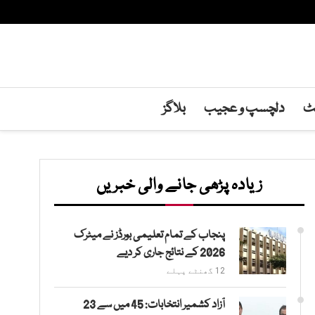
نٹ
دلچسپ و عجیب
بلاگز
زیادہ پڑھی جانے والی خبریں
پنجاب کے تمام تعلیمی بورڈز نے میٹرک
2026 کے نتائج جاری کر دیے
12 گھنٹے پہلے
آزاد کشمیر انتخابات: 45 میں سے 23