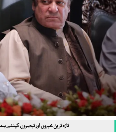
تازہ ترین خبروں اور تبصروں کیلئے ہم