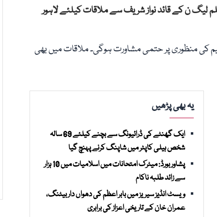
م لیگ ن کے قائد نواز شریف سے ملاقات کیلئے لاہور
رمیم کی منظوری پر حتمی مشاورت ہوگی۔ ملاقات میں بھی
یہ بھی پڑھیں
ایک گھنٹے کی ڈرائیونگ سے بچنے کیلئے 69 سالہ
شخص ہیلی کاپٹر میں شاپنگ کرنے پہنچ گیا
پشاور بورڈ: میٹرک امتحانات میں اسلامیات میں 10 ہزار
سے زائد طلبہ ناکام
ویسٹ انڈیز سیریز میں بابر اعظم کی دھواں دار بیٹنگ،
عمران خان کے تاریخی اعزاز کی برابری