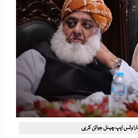
ارا وٹس ایپ چینل جوائن کریں