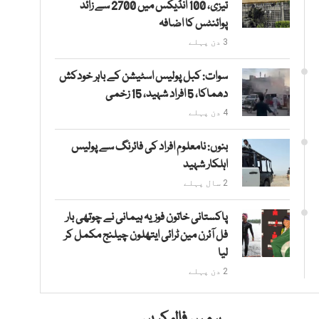
تیزی، 100 انڈیکس میں 2700 سے زائد
پوائنٹس کا اضافہ
3 دن پہلے
سوات: کبل پولیس اسٹیشن کے باہر خودکش
دھماکا، 5 افراد شہید، 15 زخمی
4 دن پہلے
بنوں: نامعلوم افراد کی فائرنگ سے پولیس
اہلکار شہید
2 سال پہلے
پاکستانی خاتون فوزیہ ہیمانی نے چوتھی بار
فل آئرن مین ٹرائی ایتھلون چیلنج مکمل کر
لیا
2 دن پہلے
ہمیں فالو کریں