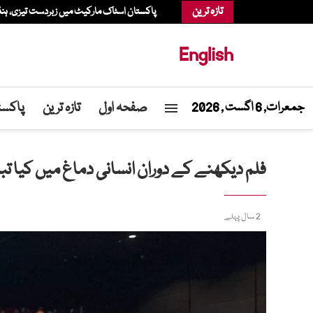
تازہ ترین
پاکستان اسٹاک مارکیٹ میں زبردست تیزی، ہنڈرڈ انڈیکس 1 لاکھ 81 ہزار پوائن
English
صفحہ اول
تازہ ترین
پاکست
جمعرات, 6 اگست , 2026
فلم دیکھنے کے دوران انسانی دماغ میں کیا تبد
2 سال پہلے