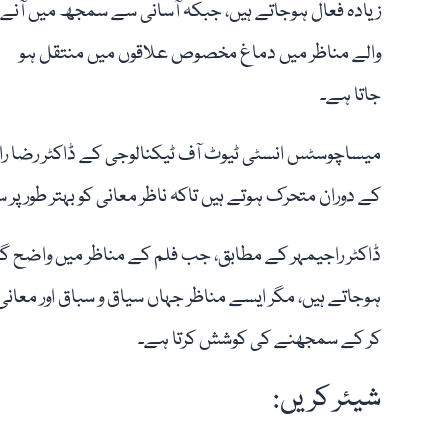
زیادہ فعال ہوجاتے ہیں، جبکہ آسانی سے سمجھ میں آنے
والے مناظر میں دماغ مخصوص علاقوں میں منتقل ہو
جاتا ہے۔
میساچوسٹس انسٹی ٹیوٹ آف ٹیکنالوجی کے ڈاکٹر رضا راجی
کے دوران متحرک ہوتے ہیں تاکہ ناظر معانی کو بہتر طور 
ڈاکٹر راجیمہر کے مطابق، جب فلم کے مناظر میں واضح گف
ہوجاتے ہیں، مگر ایسے مناظر جہاں سیاق و سباق اور معانی 
کر کے سمجھنے کی کوشش کرتا ہے۔
شیئر کریں: