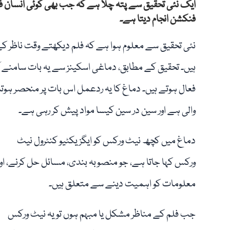
ایک نئی تحقیق سے پتہ چلا ہے کہ جب بھی کوئی انسان فل
فنکشن انجام دیتا ہے۔
نئی تحقیق سے معلوم ہوا ہے کہ فلم دیکھتے وقت ناظر کے
فعال ہوتے ہیں۔ دماغ کا یہ ردعمل اس بات پر منحصر ہو
والی ہے اور سین در سین کیسا مواد پیش کر رہی ہے۔
دماغ میں کچھ نیٹ ورکس کو ایگزیکٹیو کنٹرول نیٹ
ورکس کہا جاتا ہے، جو منصوبہ بندی، مسائل حل کرنے، اور
معلومات کو اہمیت دینے سے متعلق ہیں۔
جب فلم کے مناظر مشکل یا مبہم ہوں تو یہ نیٹ ورکس