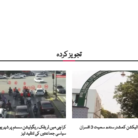
تجویز کردہ
نااہلی اور بدنظمی پر الیکشن کمشنر سندھ سمیت 3 افسران
کراچی میں ٹریفک ریگولیشن سسٹم پر شہریو
سیاسی جماعتوں کی تنقید تیز