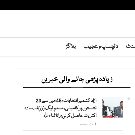
منٹ
دلچسپ و عجیب
بلاگز
زیادہ پڑھی جانے والی خبریں
آزاد کشمیر انتخابات: 45 میں سے 23
نشستوں پر کامیابی، مسلم لیگ (ن) نے سادہ
اکثریت حاصل کر لی: رانا ثناء اللہ
3 دن پہلے