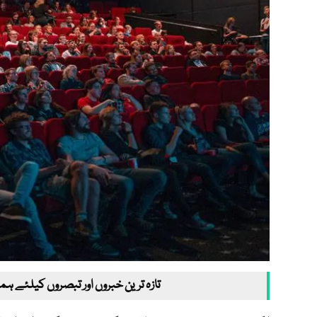
تازہ ترین خبروں اور تبصروں کیلئے ہم