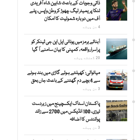
ذاتی وجوہات کے باعث شاہین شاہ آفریدی
لنکا پریمیئر لیگ چھوڑ کر وطن واپس، پلے
آف میں دوبارہ شمولیت کا امکان
4 دن پہلے
آبنائے ہرمز میں یونانی ایل این جی ٹینکر کو
پراسرار واقعہ، کمپنی کا بیان سامنے آ گیا
20 گھنٹے پہلے
میانوالی: کھیلتے ہوئے گاڑی میں بند ہونے
سے 4 بچے دم گھٹنے کے باعث جاں بحق
3 دن پہلے
پاکستان اسٹاک ایکسچینج میں زبردست
تیزی، 100 انڈیکس میں 2700 سے زائد
پوائنٹس کا اضافہ
3 دن پہلے