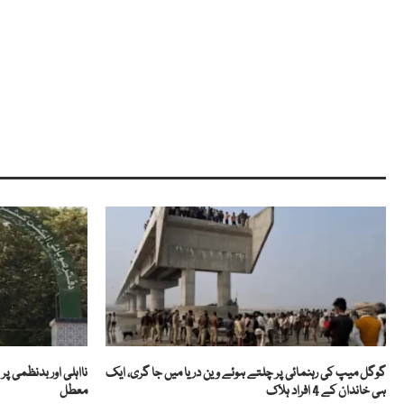
گوگل میپ کی رہنمائی پر چلتے ہوئے وین دریا میں جا گری، ایک
ہی خاندان کے 4 افراد ہلاک
معطل