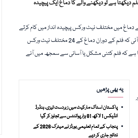
م دیکھتا ہے تو دیکھنے والے کا دماغ ایک پیچیدہ
 دماغ میں مختلف نیٹ ورکس پیچیدہ انداز میں کام کرتے
ہیں۔ تحقیق کے مطابق، دماغی اسکینز سے یہ بات سامنے آئی کہ فلم کے دوران دماغ کے 24 مختلف نیٹ ورکس
تا ہے کہ فلم کتنی مشکل یا آسانی سے سمجھ میں آنے
یہ بھی پڑھیں
پاکستان اسٹاک مارکیٹ میں زبردست تیزی، ہنڈرڈ
انڈیکس 1 لاکھ 81 ہزار پوائنٹس سے تجاوز کر گیا
پنجاب کے تمام تعلیمی بورڈز نے میٹرک 2026 کے
نتائج جاری کر دیے