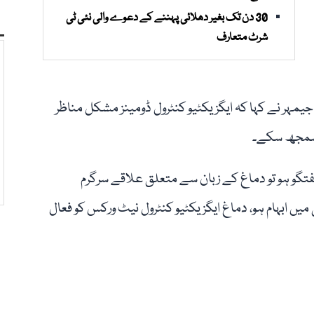
30 دن تک بغیر دھلائی پہننے کے دعوے والی نئی ٹی
شرٹ متعارف
مہر نے کہا کہ ایگزیکٹیو کنٹرول ڈومینز مشکل مناظر
پر سمجھ سکے۔
تگو ہو تو دماغ کے زبان سے متعلق علاقے سرگرم
میں ابہام ہو، دماغ ایگزیکٹیو کنٹرول نیٹ ورکس کو فعال