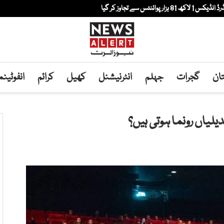
ٹس سے تجاوز کر گیا
ان
گجرات
جہلم
انٹرنیشنل
کھیل
کرائم
انفوٹین
یلیاں رونما ہوتی ہیں؟