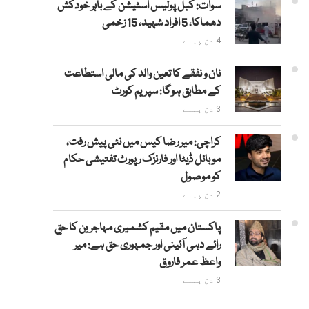
سوات: کبل پولیس اسٹیشن کے باہر خودکش
دھماکا، 5 افراد شہید، 15 زخمی
4 دن پہلے
نان و نفقے کا تعین والد کی مالی استطاعت
کے مطابق ہوگا: سپریم کورٹ
3 دن پہلے
کراچی: میر رضا کیس میں نئی پیش رفت،
موبائل ڈیٹا اور فارنزک رپورٹ تفتیشی حکام
کو موصول
2 دن پہلے
پاکستان میں مقیم کشمیری مہاجرین کا حقِ
رائے دہی آئینی اور جمہوری حق ہے: میر
واعظ عمر فاروق
3 دن پہلے