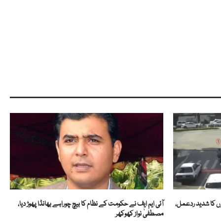
ں کا شدید ردعمل،
آئی ایم ایف نے حکومت کے نظام کا بیچ چوراہے بھانڈا پھوڑ دیا،
مصطفیٰ نواز کھوکھر