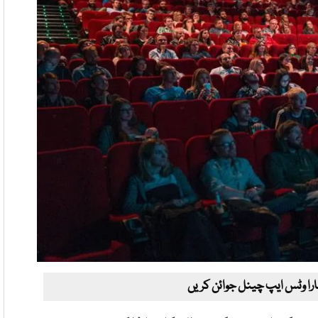
ارا وٹس ایپ چینل جوائن کریں