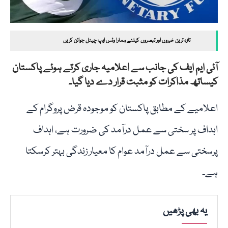
تازہ ترین خبروں اور تبصروں کیلئے ہمارا وٹس ایپ چینل جوائن کریں
آئی ایم ایف کی جانب سے اعلامیہ جاری کرتے ہوئے پاکستان
کیساتھ مذاکرات کو مثبت قرار دے دیا گیا۔
اعلامیے کے مطابق پاکستان کو موجودہ قرض پروگرام کے
اہداف پر سختی سے عمل درآمد کی ضرورت ہے، اہداف
پرسختی سے عمل درآمد عوام کا معیار زندگی بہتر کرسکتا
ہے۔
یہ بھی پڑھیں