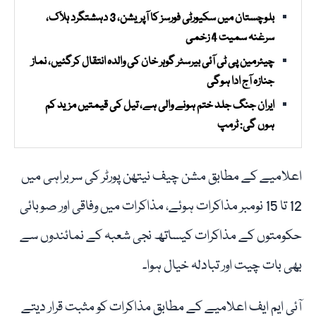
بلوچستان میں سکیورٹی فورسز کا آپریشن، 3 دہشتگرد ہلاک،
سرغنہ سمیت 4 زخمی
چیئرمین پی ٹی آئی بیرسٹر گوہر خان کی والدہ انتقال کرگئیں، نماز
جنازہ آج ادا ہوگی
ایران جنگ جلد ختم ہونے والی ہے، تیل کی قیمتیں مزید کم
ہوں گی: ٹرمپ
اعلامیے کے مطابق مشن چیف نیتھن پورٹر کی سربراہی میں
12 تا 15 نومبر مذاکرات ہوئے، مذاکرات میں وفاقی اور صوبائی
حکومتوں کے مذاکرات کیساتھ نجی شعبہ کے نمائندوں سے
بھی بات چیت اور تبادلہ خیال ہوا۔
آئی ایم ایف اعلامیے کے مطابق مذاکرات کو مثبت قرار دیتے