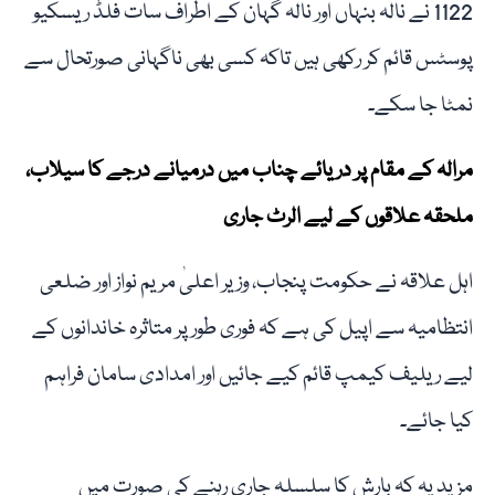
1122 نے نالہ بنہاں اور نالہ گہان کے اطراف سات فلڈ ریسکیو
پوسٹس قائم کر رکھی ہیں تاکہ کسی بھی ناگہانی صورتحال سے
نمٹا جا سکے۔
مرالہ کے مقام پر دریائے چناب میں درمیانے درجے کا سیلاب،
ملحقہ علاقوں کے لیے الرٹ جاری
اہل علاقہ نے حکومت پنجاب، وزیر اعلیٰ مریم نواز اور ضلعی
انتظامیہ سے اپیل کی ہے کہ فوری طور پر متاثرہ خاندانوں کے
لیے ریلیف کیمپ قائم کیے جائیں اور امدادی سامان فراہم
کیا جائے۔
مزید یہ کہ بارش کا سلسلہ جاری رہنے کی صورت میں