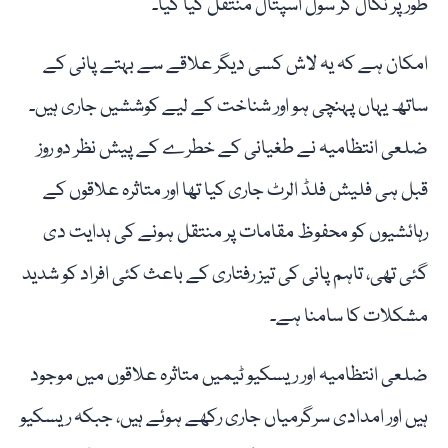
طور پر نکال کر سول اسپتال منتقل کیا گیا۔
امکان ہے کہ یہ لاش کسی دیگر علاقے سے بہتے پانی کے
ساتھ یہاں پہنچی ہو اور شناخت کے لیے کوششیں جاری ہیں۔
ضلعی انتظامیہ نے طغیانی کے خطرے کے پیش نظر دو روز
قبل ہی فلیش فلڈ الرٹ جاری کیا تھا اور متاثرہ علاقوں کے
رہائشیوں کو محفوظ مقامات پر منتقل ہونے کی ہدایت دی
گئی تھی، تاہم پانی کی تیز رفتاری کے باعث کئی افراد کو شدید
مشکلات کا سامنا ہے۔
ضلعی انتظامیہ اور ریسکیو ٹیمیں متاثرہ علاقوں میں موجود
ہیں اور امدادی سرگرمیاں جاری رکھے ہوئے ہیں، جبکہ ریسکیو