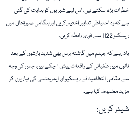
خطرات بڑھ سکتے ہیں، اس لیے شہریوں کو ہدایت کی گئی
ہے کہ وہ احتیاطی تدابیر اختیار کریں اور ہنگامی صورتحال میں
ریسکیو 1122 سے فوری رابطہ کریں۔
یاد رہے کہ جہلم میں گزشتہ برس بھی شدید بارشوں کے بعد
نالوں میں طغیانی کے واقعات پیش آ چکے ہیں، جس کی وجہ
سے مقامی انتظامیہ نے ریسکیو اور ایمرجنسی کی تیاریوں کو
مزید مضبوط کیا ہے۔
شیئر کریں: