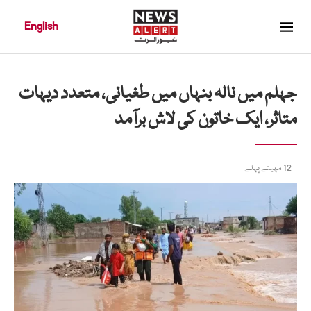
English
جہلم میں نالہ بنہاں میں طغیانی، متعدد دیہات
متاثر، ایک خاتون کی لاش برآمد
12 مہینے پہلے