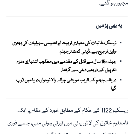
مجبور ہو گئے۔
یہ بھی پڑھیں
نرسنگ طالبات کی معیاری تربیت اور تعلیمی سہولیات کی بہتری
اولین ترجیح ہے، ڈپٹی کمشنر جہلم
جہلم: 15 سال سے قتل کے مقدمے میں مطلوب اشتہاری ملزم
انٹرپول کے ذریعے دبئی سے گرفتار
دریائے جہلم کے قریب مویشی چرانے والا نوجوان دریا میں ڈوب
گیا
ریسکیو 1122 کے حکام کے مطابق خورد کے مقام پر ایک
نامعلوم خاتون کی لاش پانی میں تیرتی ہوئی ملی، جسے فوری