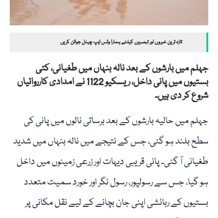
تازہ ترین خبروں اور تبصروں کیلئے ہمارا وٹس ایپ چینل جوائن کریں
جہلم میں بارشوں کے بعد نالہ بنہاں میں طغیانی، کئی
بستیوں میں پانی داخل، ریسکیو 1122 نے امدادی کارروائیاں
شروع کر دی ہیں۔
جہلم میں حالیہ بارشوں کے بعد برساتی نالوں میں پانی کی
سطح بلند ہو گئی، جس کے نتیجے میں نالہ بنہاں میں شدید
طغیانی آ گئی۔ پانی قریبی دیہات اور زرعی زمینوں میں داخل
ہو گیا، جس سے رسولپور، رسول نگر اور خورد سمیت متعدد
بستیوں کے رہائشی اپنی جان بچانے کے لیے نقل مکانی پر