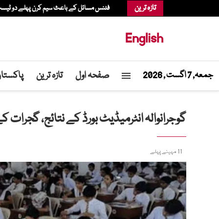
تازہ ترین
فٹنس مسائل کے باعث سیم کرن پہلے دو ٹیسٹ س
English
صفحہ اول
تازہ ترین
پاکستا
جمعہ, 7 اگست , 2026
گوجرانوالہ انٹرمیڈیٹ بورڈ کے نتائج، گجرات کے 2 طلباء اور 2 طالبات کی پوزیش
11 مہینے پہلے