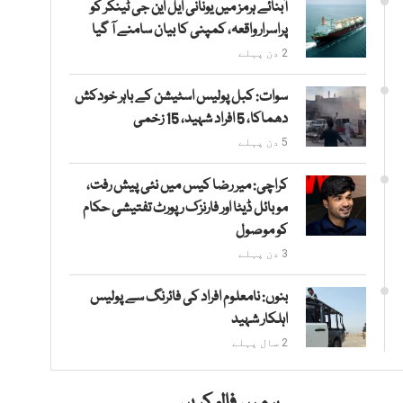
آبنائے ہرمز میں یونانی ایل این جی ٹینکر کو
پراسرار واقعہ، کمپنی کا بیان سامنے آ گیا
2 دن پہلے
سوات: کبل پولیس اسٹیشن کے باہر خودکش
دھماکا، 5 افراد شہید، 15 زخمی
5 دن پہلے
کراچی: میر رضا کیس میں نئی پیش رفت،
موبائل ڈیٹا اور فارنزک رپورٹ تفتیشی حکام
کو موصول
3 دن پہلے
بنوں: نامعلوم افراد کی فائرنگ سے پولیس
اہلکار شہید
2 سال پہلے
ہمیں فالو کریں