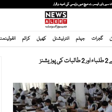
ے باہر، تیسرے میچ میں واپسی کی امید برقرار
ن
گجرات
جہلم
انٹرنیشنل
کھیل
کرائم
انفوٹینم
نز