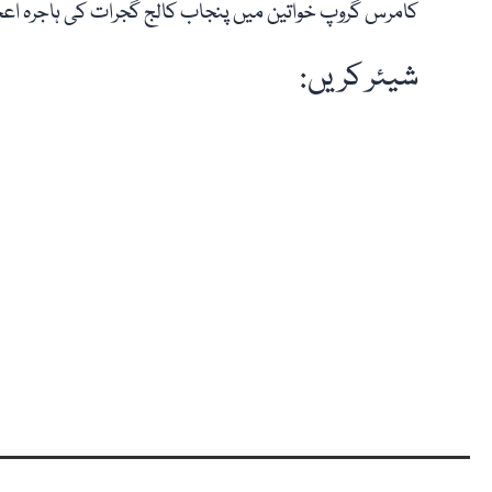
کامرس گروپ خواتین میں پنجاب کالج گجرات کی ہاجرہ اعجاز نے1028 نمبر کے ساتھ تیسری پوزین اپنے ن
شیئر کریں: