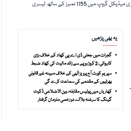
کھاریاں کے پنجاب کالج کے طالب علم عبدالرحمان نے پری میڈیکل گروپ میں 1155 نمبرز کے ساتھ تیسری
یہ بھی پڑھیں
گجرات میں جعلی ڈی اے پی کھاد کے خلاف بڑی
کارروائی، 2 کروڑ روپے سے زائد مالیت کی کھاد ضبط
سپریم کورٹ آج پرویز الٰہی کے خلاف مبینہ غیر قانونی
بھرتیوں کے مقدمے کی سماعت کرے گی
کھاریاں میں پولیس مقابلہ، بین الاضلاعی ڈکیت
گینگ کا سرغنہ ہلاک، دو زخمی ملزمان گرفتار