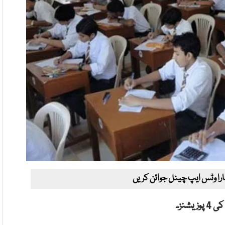
ارا وٹس ایپ چینل جوائن کریں
شنز۔