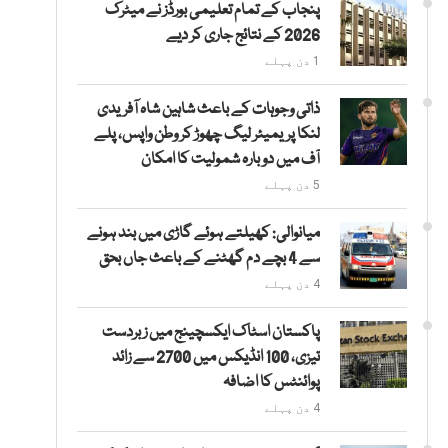
پنجاب کے تمام تعلیمی بورڈز نے میٹرک
2026 کے نتائج جاری کر دیے
1 دن پہلے
ذاتی وجوہات کے باعث شاہین شاہ آفریدی
لنکا پریمیئر لیگ چھوڑ کر وطن واپس، پلے
آف میں دوبارہ شمولیت کا امکان
5 دن پہلے
میانوالی: کھیلتے ہوئے گاڑی میں بند ہونے
سے 4 بچے دم گھٹنے کے باعث جاں بحق
4 دن پہلے
پاکستان اسٹاک ایکسچینج میں زبردست
تیزی، 100 انڈیکس میں 2700 سے زائد
پوائنٹس کا اضافہ
4 دن پہلے