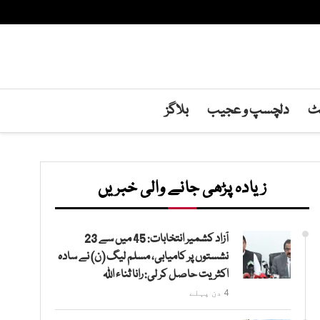
نٹ
دلچسپ و عجیب
بلاگز
زیادہ پڑھی جانے والی خبریں
آزاد کشمیر انتخابات: 45 میں سے 23
نشستوں پر کامیابی، مسلم لیگ (ن) نے سادہ
اکثریت حاصل کر لی: رانا ثناء اللہ
4 دن پہلے