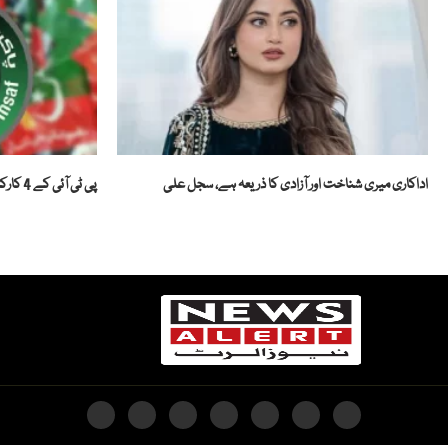
اداکاری میری شناخت اور آزادی کا ذریعہ ہے، سجل علی
پی ٹی آئی کے 4 کارکنوں کی سزا معطل