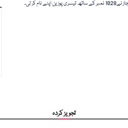
ام کر لی۔
تجویز کردہ