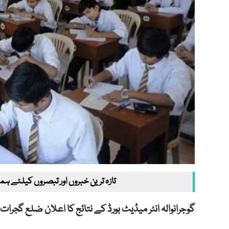
تازہ ترین خبروں اور تبصروں کیلئے ہم
گوجرانوالہ انٹر میڈیٹ بورڈ کے نتائج کا اعلان ضلع گجرات کی 4 پوزی