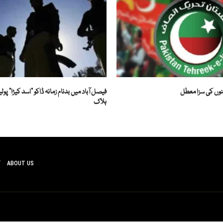
فیصل آباد میں بدنام زمانہ ڈاکو "اسد کیڑا” پ
ہلاک
ABOUT US