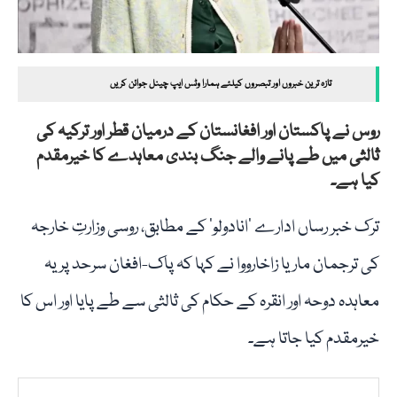
تازہ ترین خبروں اور تبصروں کیلئے ہمارا وٹس ایپ چینل جوائن کریں
روس نے پاکستان اور افغانستان کے درمیان قطر اور ترکیہ کی
ثالثی میں طے پانے والے جنگ بندی معاہدے کا خیرمقدم
کیا ہے۔
ترک خبر رساں ادارے ’انادولو‘ کے مطابق، روسی وزارتِ خارجہ
کی ترجمان ماریا زاخارووا نے کہا کہ پاک-افغان سرحد پر یہ
معاہدہ دوحہ اور انقرہ کے حکام کی ثالثی سے طے پایا اور اس کا
خیرمقدم کیا جاتا ہے۔