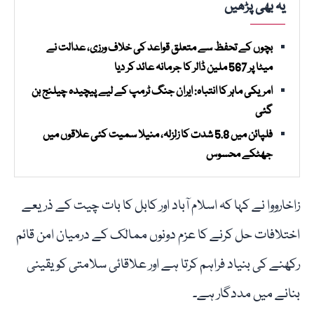
یہ بھی پڑھیں
بچوں کے تحفظ سے متعلق قواعد کی خلاف ورزی، عدالت نے
میٹا پر 567 ملین ڈالر کا جرمانہ عائد کر دیا
امریکی ماہر کا انتباہ: ایران جنگ ٹرمپ کے لیے پیچیدہ چیلنج بن
گئی
فلپائن میں 5.8 شدت کا زلزلہ، منیلا سمیت کئی علاقوں میں
جھٹکے محسوس
زاخارووا نے کہا کہ اسلام آباد اور کابل کا بات چیت کے ذریعے
اختلافات حل کرنے کا عزم دونوں ممالک کے درمیان امن قائم
رکھنے کی بنیاد فراہم کرتا ہے اور علاقائی سلامتی کو یقینی
بنانے میں مددگار ہے۔