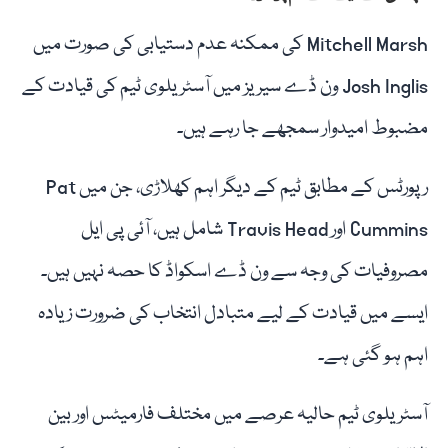
Mitchell Marsh کی ممکنہ عدم دستیابی کی صورت میں
Josh Inglis ون ڈے سیریز میں آسٹریلوی ٹیم کی قیادت کے
مضبوط امیدوار سمجھے جا رہے ہیں۔
رپورٹس کے مطابق ٹیم کے دیگر اہم کھلاڑی، جن میں Pat
Cummins اور Travis Head شامل ہیں، آئی پی ایل
مصروفیات کی وجہ سے ون ڈے اسکواڈ کا حصہ نہیں ہیں۔
ایسے میں قیادت کے لیے متبادل انتخاب کی ضرورت زیادہ
اہم ہو گئی ہے۔
آسٹریلوی ٹیم حالیہ عرصے میں مختلف فارمیٹس اور بین