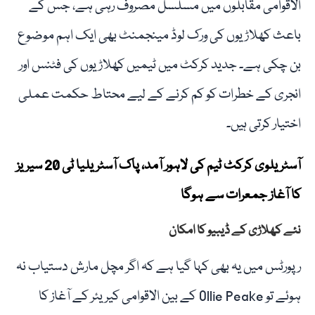
الاقوامی مقابلوں میں مسلسل مصروف رہی ہے، جس کے
باعث کھلاڑیوں کی ورک لوڈ مینجمنٹ بھی ایک اہم موضوع
بن چکی ہے۔ جدید کرکٹ میں ٹیمیں کھلاڑیوں کی فٹنس اور
انجری کے خطرات کو کم کرنے کے لیے محتاط حکمت عملی
اختیار کرتی ہیں۔
آسٹریلوی کرکٹ ٹیم کی لاہور آمد، پاک آسٹریلیا ٹی 20 سیریز
کا آغاز جمعرات سے ہوگا
نئے کھلاڑی کے ڈیبیو کا امکان
رپورٹس میں یہ بھی کہا گیا ہے کہ اگر مچل مارش دستیاب نہ
ہوئے تو Ollie Peake کے بین الاقوامی کیریئر کے آغاز کا