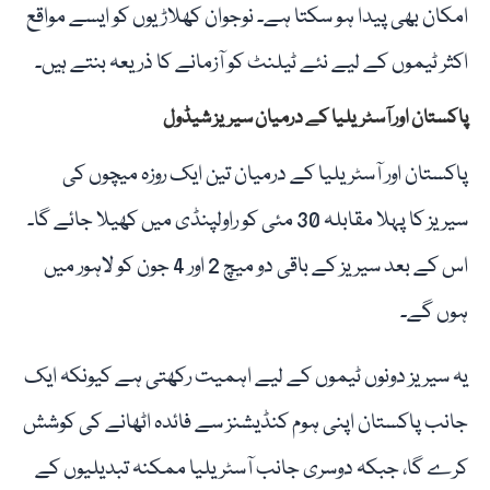
امکان بھی پیدا ہو سکتا ہے۔ نوجوان کھلاڑیوں کو ایسے مواقع
اکثر ٹیموں کے لیے نئے ٹیلنٹ کو آزمانے کا ذریعہ بنتے ہیں۔
پاکستان اور آسٹریلیا کے درمیان سیریز شیڈول
پاکستان اور آسٹریلیا کے درمیان تین ایک روزہ میچوں کی
سیریز کا پہلا مقابلہ 30 مئی کو راولپنڈی میں کھیلا جائے گا۔
اس کے بعد سیریز کے باقی دو میچ 2 اور 4 جون کو لاہور میں
ہوں گے۔
یہ سیریز دونوں ٹیموں کے لیے اہمیت رکھتی ہے کیونکہ ایک
جانب پاکستان اپنی ہوم کنڈیشنز سے فائدہ اٹھانے کی کوشش
کرے گا، جبکہ دوسری جانب آسٹریلیا ممکنہ تبدیلیوں کے