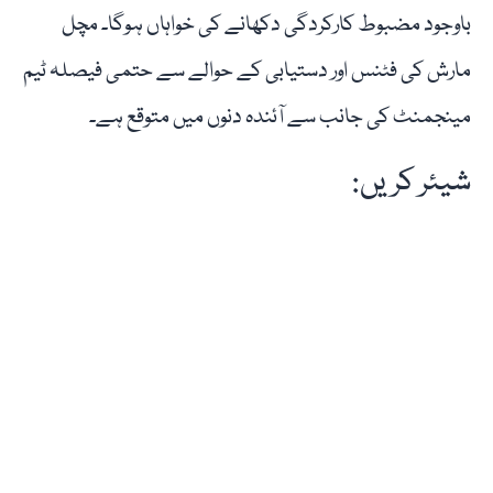
باوجود مضبوط کارکردگی دکھانے کی خواہاں ہوگا۔ مچل
مارش کی فٹنس اور دستیابی کے حوالے سے حتمی فیصلہ ٹیم
مینجمنٹ کی جانب سے آئندہ دنوں میں متوقع ہے۔
شیئر کریں: