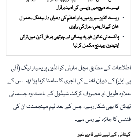
تیسرے میچ میں واپسی کی امید برقرار
ویسٹ انڈیز سیریز میں بابر اعظم کی دھواں دار بیٹنگ، عمران
خان کے تاریخی اعزاز کی برابری
پاکستانی خاتون فوزیہ ہیمانی نے چوتھی بار فل آئرن مین ٹرائی
ایتھلون چیلنج مکمل کر لیا
اطلاعات کے مطابق مچل مارش کو انڈین پریمیئر لیگ (آئی
پی ایل) کے دوران ٹخنے کی انجری کا سامنا کرنا پڑا تھا۔ اس کے
علاوہ طویل اور مصروف کرکٹ شیڈول کے باعث وہ جسمانی
تھکن کا بھی شکار رہے، جس کے بعد ٹیم مینجمنٹ ان کی
فٹنس کا جائزہ لے رہی ہے۔
کپتانی کے لیے نئے نام پر غور