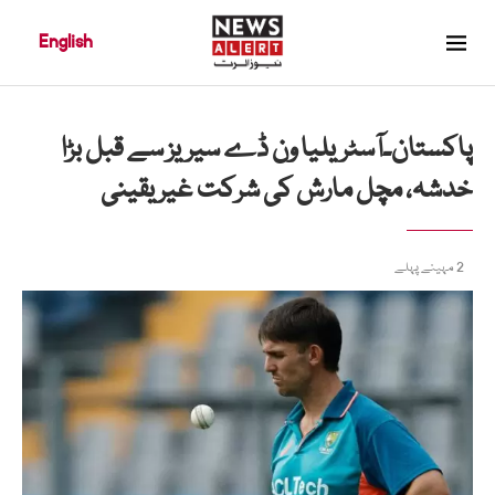
English
پاکستان۔آسٹریلیا ون ڈے سیریز سے قبل بڑا
خدشہ، مچل مارش کی شرکت غیر یقینی
2 مہینے پہلے