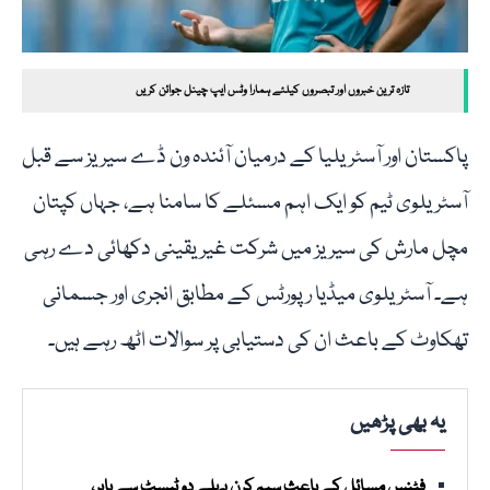
تازہ ترین خبروں اور تبصروں کیلئے ہمارا وٹس ایپ چینل جوائن کریں
پاکستان اور آسٹریلیا کے درمیان آئندہ ون ڈے سیریز سے قبل
آسٹریلوی ٹیم کو ایک اہم مسئلے کا سامنا ہے، جہاں کپتان
مچل مارش کی سیریز میں شرکت غیر یقینی دکھائی دے رہی
ہے۔ آسٹریلوی میڈیا رپورٹس کے مطابق انجری اور جسمانی
تھکاوٹ کے باعث ان کی دستیابی پر سوالات اٹھ رہے ہیں۔
یہ بھی پڑھیں
فٹنس مسائل کے باعث سیم کرن پہلے دو ٹیسٹ سے باہر،