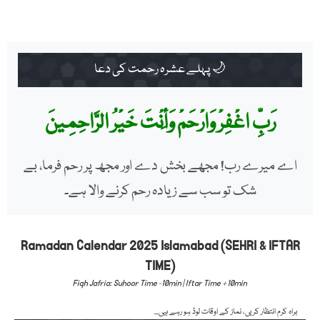
🌙 پہلے عشرہ رحمت کی دعا
رَبِّ اغْفِرْ وَارْحَمْ وَأَنْتَ خَيْرُ الرَّاحِمِينَ
اے میرے رب! مجھے بخش دے اور مجھ پر رحم فرما، بے
شک تو سب سے زیادہ رحم کرنے والا ہے۔
Ramadan Calendar 2025 Islamabad (SEHRI & IFTAR
TIME)
Fiqh Jafria: Suhoor Time -10min | Iftar Time +10min
براہ کرم انتظار کریں، نماز کے اوقات لوڈ ہو رہے ہیں...