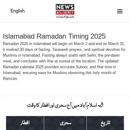
English
Islamabad Ramadan Timing 2025
Ramadan 2025 in Islamabad will begin on March 2 and end on March 31,
it marked 30 days of fasting, Taraweeh prayers, and spiritual devotion for
Muslims in Islamabad. Fasting always starts with Sehri, the pre-dawn
meal, and concludes with Iftar at sunset of the location. The updated
Ramadan calendar 2025 provides accurate Suhoor, and Iftar time in
Islamabad, ensuring ease for Muslims observing this holy month of
Ramzan.
🌙 اسلام آباد میں آج سحری اور افطار کا وقت
تاریخ
سحری
افطار