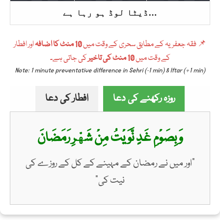
ڈیٹا لوڈ ہو رہا ہے…
📌 فقہ جعفریہ کے مطابق سحری کے وقت میں
10 منٹ کا اضافہ
اور افطار
کے وقت میں
10 منٹ کی تاخیر
کی جاتی ہے۔
Note: 1 minute preventative difference in Sehri (-1 min) & Iftar (+1 min)
روزہ رکھنے کی دعا
افطار کی دعا
وَبِصَوْمِ غَدٍ نَّوَيْتُ مِنْ شَهْرِ رَمَضَانَ
"اور میں نے رمضان کے مہینے کے کل کے روزے کی
نیت کی”