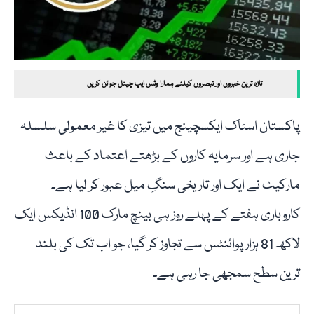
تازہ ترین خبروں اور تبصروں کیلئے ہمارا وٹس ایپ چینل جوائن کریں
پاکستان اسٹاک ایکسچینج میں تیزی کا غیر معمولی سلسلہ
جاری ہے اور سرمایہ کاروں کے بڑھتے اعتماد کے باعث
مارکیٹ نے ایک اور تاریخی سنگِ میل عبور کر لیا ہے۔
کاروباری ہفتے کے پہلے روز ہی بینچ مارک 100 انڈیکس ایک
لاکھ 81 ہزار پوائنٹس سے تجاوز کر گیا، جو اب تک کی بلند
ترین سطح سمجھی جا رہی ہے۔