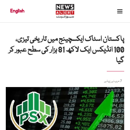
English
پاکستان اسٹاک ایکسچینج میں تاریخی تیزی،
100 انڈیکس ایک لاکھ 81 ہزار کی سطح عبور کر
گیا
7 مہینے پہلے