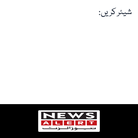
شیئر کریں: