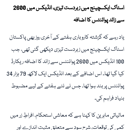
اسٹاک ایکسچینج میں زبردست تیزی، انڈیکس میں 2600
سے زائد پوائنٹس کا اضافہ
یاد رہے کہ گزشتہ کاروباری ہفتے کے آخری روز بھی پاکستان
اسٹاک ایکسچینج میں زبردست تیزی دیکھی گئی تھی، جب
100 انڈیکس میں 2600 پوائنٹس سے زائد کا اضافہ ریکارڈ
کیا گیا تھا۔ اس اضافے کے بعد انڈیکس ایک لاکھ 79 ہزار 34
پوائنٹس پر بند ہوا تھا، جس نے نئے ہفتے کے لیے مضبوط
بنیاد فراہم کی۔
مالیاتی ماہرین کا کہنا ہے کہ معاشی استحکام، افراطِ زر میں
کمی کی توقعات، شرح سود سے متعلق مثبت اندازے اور