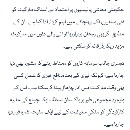
حکومتی معاشی پالیسیوں پر اعتماد نے اسٹاک مارکیٹ کو
نئی بلندیوں تک پہنچانے میں اہم کردار ادا کیا ہے۔ ان کے
مطابق اگر یہی رجحان برقرار رہا تو آنے والے دنوں میں مارکیٹ
مزید ریکارڈز قائم کر سکتی ہے۔
دوسری جانب سرمایہ کاروں کو محتاط رہنے کا مشورہ بھی دیا
جا رہا ہے، کیونکہ تیزی کے بعد منافع خوری کا عمل کسی
بھی وقت مارکیٹ میں اتار چڑھاؤ پیدا کر سکتا ہے۔ اس کے
باوجود مجموعی طور پر پاکستان اسٹاک ایکسچینج کی حالیہ
کارکردگی کو ملکی معیشت کے لیے ایک مثبت اشارہ قرار دیا
جا رہا ہے۔