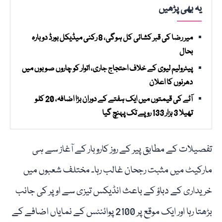
یہ بھی پڑھیں
میر رضا کی قبر کشائی کل ہوگی، 8 رکنی میڈیکل بورڈ دوبارہ
بحال
پیٹرولیم لیوی کے خلاف احتجاج جاری، اتوار کو چاروں صوبوں میں
دھرنوں کا اعلان
آٹے کی قیمتوں میں ایک ہفتے کے دوران بڑا اضافہ، 20 کلو
تھیلا 3 ہزار 133 روپے تک پہنچ گیا
تفصیلات کے مطابق پیر کے روز کاروبار کے آغاز سے ہی
مارکیٹ میں مثبت رجحان غالب رہا۔ مختلف شعبوں میں
خریداری کے دباؤ کے باعث انڈیکس تیزی سے اوپر کی جانب
بڑھتا رہا اور ایک موقع پر 2100 پوائنٹس کے نمایاں اضافے کے