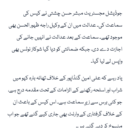
جوڈیشل مجسٹریٹ مبشر حسن چشتی نے کیس کی
سماعت کی۔ عدالت میں ان کے وکیل راجہ ظہور الحسن بھی
موجود تھے۔ سماعت کے بعد عدالت نے انہیں جانے کی
اجازت دے دی، جبکہ ضمانتی کو دیا گیا شوکاز نوٹس بھی
واپس لے لیا گیا۔
یاد رہے کہ علی امین گنڈاپور کے خلاف تھانہ بارہ کہو میں
شراب اور اسلحہ رکھنے کے الزامات کے تحت مقدمہ درج ہے،
جو کئی برس سے زیرِ سماعت ہے۔ اس کیس کے باعث ان
کے خلاف گرفتاری کے وارنٹ بھی جاری کیے گئے تھے جو اب
منسوخ کر دیے گئے ہیں۔