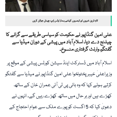
تازہ ترین خبروں اور تبصروں کیلئے ہمارا وٹس ایپ چینل جوائن کریں
علی امین گنڈاپور نے حکومت کو سیاسی طریقے سے گرانے کا
چیلنج دے دیا، اسلام آباد میں پیشی کے دوران میڈیا سے
گفتگو، وارنٹ گرفتاری منسوخ۔
اسلام آباد میں ڈسٹرکٹ اینڈ سیشن کورٹس پیشی کے موقع پر
وزیراعلیٰ خیبرپختونخوا علی امین گنڈاپور نے میڈیا سے گفتگو
کرتے ہوئے کہا کہ وہ بانی پی ٹی آئی عمران خان کے ساتھ
کھڑے ہیں اور ہر حال میں ساتھ کھڑے رہیں گے۔ انہوں نے
دعویٰ کیا کہ 5 اگست کو پورے ملک سے عوام احتجاج کے