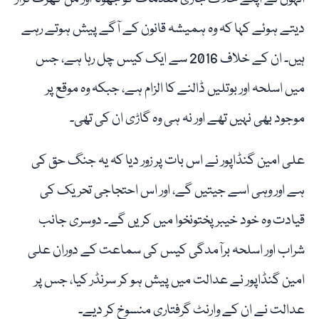
دیتے ہوئے کہا کہ وہ ہمیشہ قانون کے آگے پیش ہوتے رہے
ہیں۔ ان کے خلاف 2016 سے ایک کیس چل رہا ہے، جس
میں اسلحہ اور بوتلیں ڈالنے کا الزام ہے، جبکہ وہ موقع پر
موجود بھی نہیں تھے اور نہ ہی وہ گاڑی ان کی تھی۔
علی امین گنڈاپور نے اس بات پر زور دیا کہ یہ جنگ حق کی
ہے اور وہی اسے جیتیں گے، اور اس احتجاجی تحریک کی
قیادت وہ خود خیبرپختونخوا میں کریں گے۔ دوسری جانب
شراب اور اسلحہ برآمدگی کیس کی سماعت کے دوران علی
امین گنڈاپور نے عدالت میں پیش ہو کر سرنڈر کیا، جس پر
عدالت نے ان کے وارنٹ گرفتاری منسوخ کر دیے۔