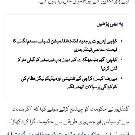
لیے باہر نکلیں گے اور عمران خان رہا ہوں گے۔
یہ بھی پڑھیں
کراچی ایئرپورٹ پر جدید فلائٹ انفارمیشن ڈسپلے سسٹم لگانے کا
فیصلہ، عالمی ٹینڈر جاری
کراچی: گھریلو جھگڑے کے دوران باپ نے بیٹے کو گولی مار کر
قتل کر دیا
میر رضا کیس: کراچی کے تفتیشی اور میڈیکو لیگل نظام کی
کارکردگی پر سوالات اٹھنے لگے
گنڈاپور نے حکومت کو چیلنج کرتے ہوئے کہا کہ "اگر ہمت
ہے تو سیاسی اور جمہوری طریقے سے حکومت گرا کر دکھاؤ”۔
انہوں نے اپنے خلاف جاری مقدمات کو جھوٹا اور من گھڑت قرار