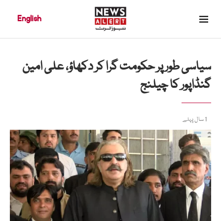
English
سیاسی طور پر حکومت گرا کر دکھاؤ، علی امین
گنڈاپور کا چیلنج
1 سال پہلے