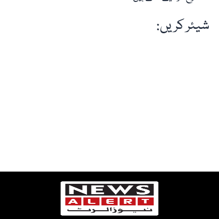
شیئر کریں: