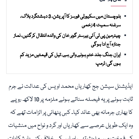
بلوچستان میں سکیورٹی فورسز کا آپریشن، 3 دہشتگرد ہلاک،
سرغنہ سمیت 4 زخمی
چیئرمین پی ٹی آئی بیرسٹر گوہر خان کی والدہ انتقال کرگئیں، نماز
جنازہ آج ادا ہوگی
ایران جنگ جلد ختم ہونے والی ہے، تیل کی قیمتیں مزید کم
ہوں گی: ٹرمپ
ایڈیشنل سیشن جج کھاریاں محمد اویس کی عدالت نے جرم
ثابت ہونے پر یہ فیصلہ سناتے ہوئے ملزمہ پر 10 لاکھ روپے
کا بھاری جرمانہ بھی عائد کیا۔ کبی پٹھانی پر الزامات تھے کہ
وہ ایک طویل عرصے سے کھاریاں اور گرد و نواح میں منشیات
کی فروخت میں ملوث تھی، اور اس کے خلاف کئی بار شکایات