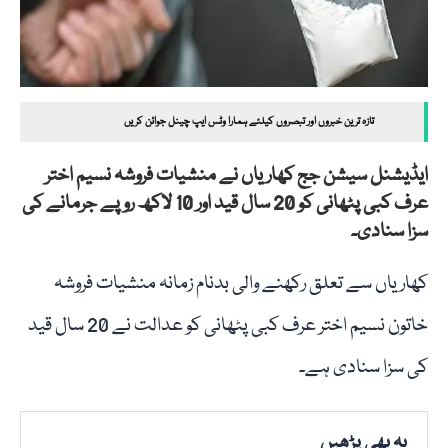
تازہ ترین خبروں اور تبصروں کیلئے ہمارا وٹس ایپ چینل جوائن کریں
ایڈیشنل سیشن جج کھاریاں نے منشیات فروشہ نسیم اختر
عرف کبی پٹھانی کو 20 سال قید اور 10 لاکھ روپے جرمانے کی
سزا سنادی۔
کھاریاں سے تعلق رکھنے والی بدنام زمانہ منشیات فروشہ
خاتون نسیم اختر عرف کبی پٹھانی کو عدالت نے 20 سال قید
کی سزا سنادی ہے۔
یہ بھی پڑھیں