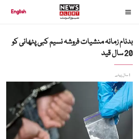
English
بدنام زمانہ منشیات فروشہ نسیم کبی پٹھانی کو
20 سال قید
1 سال پہلے