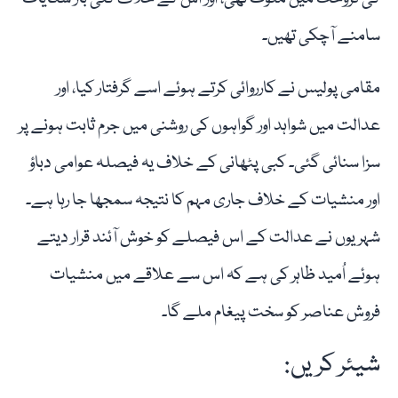
سامنے آچکی تھیں۔
مقامی پولیس نے کارروائی کرتے ہوئے اسے گرفتار کیا، اور
عدالت میں شواہد اور گواہوں کی روشنی میں جرم ثابت ہونے پر
سزا سنائی گئی۔ کبی پٹھانی کے خلاف یہ فیصلہ عوامی دباؤ
اور منشیات کے خلاف جاری مہم کا نتیجہ سمجھا جا رہا ہے۔
شہریوں نے عدالت کے اس فیصلے کو خوش آئند قرار دیتے
ہوئے اُمید ظاہر کی ہے کہ اس سے علاقے میں منشیات
فروش عناصر کو سخت پیغام ملے گا۔
شیئر کریں: