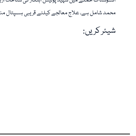
افسوسناک حملے میں شہید پولیس اہلکار کی شناخت اربیل
محمد شامل ہے، علاج معالجے کیلئے قریبی ہسپتال منتق
شیئر کریں: