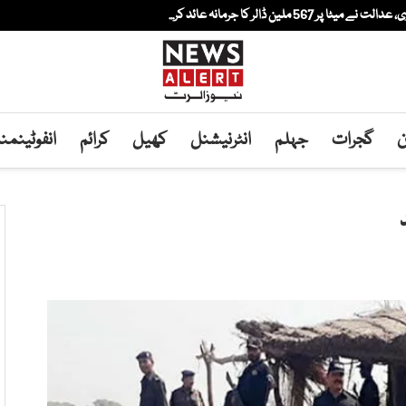
لین ڈالر کا جرمانہ عائد کر...
ن
گجرات
جہلم
انٹرنیشنل
کھیل
کرائم
انفوٹینم