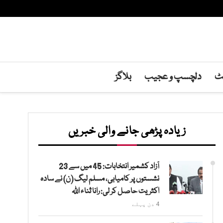
نٹ
دلچسپ و عجیب
بلاگز
زیادہ پڑھی جانے والی خبریں
آزاد کشمیر انتخابات: 45 میں سے 23
نشستوں پر کامیابی، مسلم لیگ (ن) نے سادہ
اکثریت حاصل کر لی: رانا ثناء اللہ
4 دن پہلے