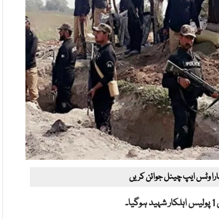
ارا وٹس ایپ چینل جوائن کریں
۔