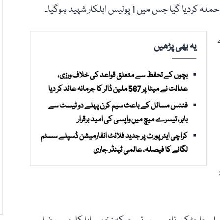
میں 1 پولیس اہلکار شہید ہوگیا۔
یہ بھی پڑھیں
بچوں کے تحفظ سے متعلق قواعد کی خلاف ورزی،
عدالت نے میٹا پر 567 ملین ڈالر کا جرمانہ عائد کر دیا
فٹنس مسائل کے باعث سیم کرن پہلے دو ٹیسٹ سے
باہر، تیسرے میچ میں واپسی کی امید برقرار
کراچی ایئرپورٹ پر جدید فلائٹ انفارمیشن ڈسپلے سسٹم
لگانے کا فیصلہ، عالمی ٹینڈر جاری