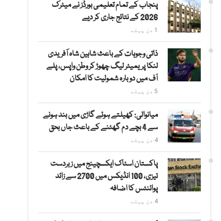
پنجاب کے تمام تعلیمی بورڈز نے میٹرک
2026 کے نتائج جاری کر دیے
1 دن پہلے
ذاتی وجوہات کے باعث شاہین شاہ آفریدی
لنکا پریمیئر لیگ چھوڑ کر وطن واپس، پلے
آف میں دوبارہ شمولیت کا امکان
5 دن پہلے
میانوالی: کھیلتے ہوئے گاڑی میں بند ہونے
سے 4 بچے دم گھٹنے کے باعث جاں بحق
4 دن پہلے
پاکستان اسٹاک ایکسچینج میں زبردست
تیزی، 100 انڈیکس میں 2700 سے زائد
پوائنٹس کا اضافہ
4 دن پہلے