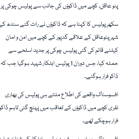
پنو عاقل، کچے میں ڈاکوؤں کی جانب سے پولیس چوکی پر حملہ کردیا گیا جس 
سکھرپولیس کا کہنا ہے کہ ڈاکوؤں نے رات گئے سندھ کے
شہر پنوعاقل کے علاقے گدپور کے کچے میں امن و امان
کیلئے قائم کی گئی پولیس چوکی پر جدید اسلحے سے
حملہ کیا، جس دوران 1 پولیس اہلکار شہید ہوگیا جب کہ
ڈاکو فرار ہوگئے۔
افسوسناک واقعے کی اطلاع ملتے ہی پولیس کی بھاری
نفری کچے میں ڈاکوؤں کے تعاقب میں پہنچ گئی تاہم ڈاکو
فرار ہوچکے تھے۔