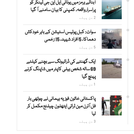
آبنائے ہرمز میں یونانی ایل این جی ٹینکر کو
پراسرار واقعہ، کمپنی کا بیان سامنے آ گیا
2 دن پہلے
سوات: کبل پولیس اسٹیشن کے باہر خودکش
دھماکا، 5 افراد شہید، 15 زخمی
5 دن پہلے
ایک گھنٹے کی ڈرائیونگ سے بچنے کیلئے
69 سالہ شخص ہیلی کاپٹر میں شاپنگ کرنے
پہنچ گیا
1 دن پہلے
پاکستانی خاتون فوزیہ ہیمانی نے چوتھی بار
فل آئرن مین ٹرائی ایتھلون چیلنج مکمل کر
لیا
3 دن پہلے