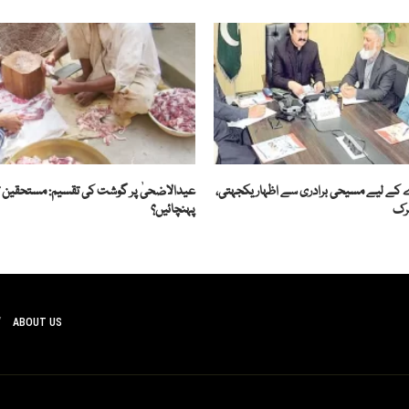
ڈے کے لیے مسیحی برادری سے اظہار یکجہتی،
عیدالاضحیٰ پر گوشت کی تقسیم: مستحقین
رک
پہنچائیں؟
ABOUT US