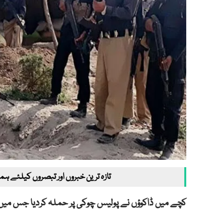
تازہ ترین خبروں اور تبصروں کیلئے ہم
کچے میں ڈاکوؤں نے پولیس چوکی پر حملہ کردیا جس میں 1 پولیس اہلکار شہید ہوگیا