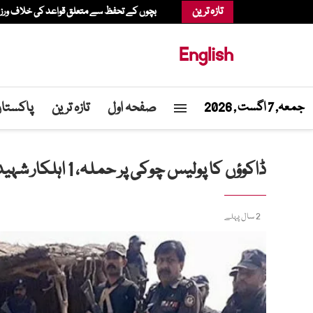
تازہ ترین
بچوں کے تحفظ سے متعلق قواعد کی خلاف ورزی، عدالت نے میٹا پر 567 م
English
صفحہ اول
تازہ ترین
پاکستا
جمعہ, 7 اگست , 2026
ڈاکوؤں کا پولیس چوکی پر حملہ، 1 اہلکار شہید
2 سال پہلے