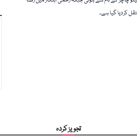
و چاچڑ کے نام سے ہوئی جبکہ زخمی اہلکار میں رضا
ل کردیا گیا ہے۔
تجویز کردہ