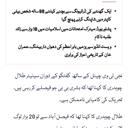
ایک گھنٹے کی ڈرائیونگ سے بچنے کیلئے 69 سالہ شخص ہیلی
کاپٹر میں شاپنگ کرنے پہنچ گیا
پشاور بورڈ: میٹرک امتحانات میں اسلامیات میں 10 ہزار سے زائد
طلبہ ناکام
ویسٹ انڈیز سیریز میں بابر اعظم کی دھواں دار بیٹنگ، عمران
خان کے تاریخی اعزاز کی برابری
نجی ٹی وی چینل کے ساتھ گفتگو کے دوران سینیٹر طلال
چوہدری کا کہنا تھا کہ بشریٰ بی بی جو فیصلے کر رہی ہیں،
تحریک کی کامیابی ناممکن ہے۔
طلال چوہدری کا کہنا تھا کہ فیصل آباد سے تو 20 ہزار لوگ