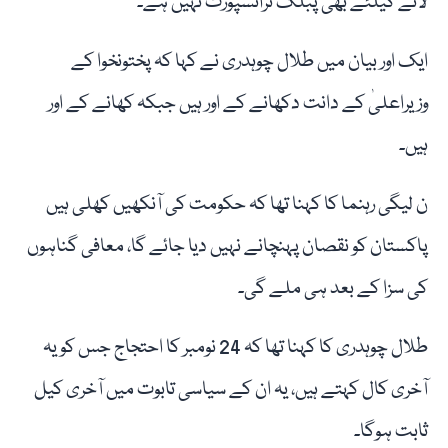
لانے کیلئے بھی پبلک ٹرانسپورٹ نہیں ہے۔
ایک اور بیان میں طلال چوہدری نے کہا کہ پختونخوا کے
وزیراعلیٰ کے دانت دکھانے کے اور ہیں جبکہ کھانے کے اور
ہیں۔
ن لیگی رہنما کا کہنا تھا کہ حکومت کی آنکھیں کھلی ہیں
پاکستان کو نقصان پہنچانے نہیں دیا جائے گا، معافی گناہوں
کی سزا کے بعد ہی ملے گی۔
طلال چوہدری کا کہنا تھا کہ 24 نومبر کا احتجاج جس کو یہ
آخری کال کہتے ہیں، یہ ان کے سیاسی تابوت میں آخری کیل
ثابت ہوگا۔