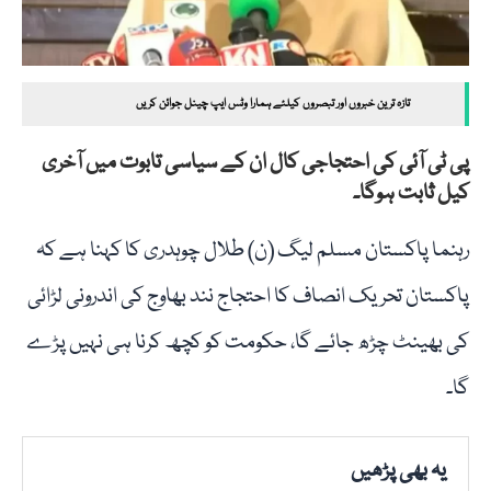
تازہ ترین خبروں اور تبصروں کیلئے ہمارا وٹس ایپ چینل جوائن کریں
پی ٹی آئی کی احتجاجی کال ان کے سیاسی تابوت میں آخری
کیل ثابت ہوگا۔
رہنما پاکستان مسلم لیگ (ن) طلال چوہدری کا کہنا ہے کہ
پاکستان تحریک انصاف کا احتجاج نند بھاوج کی اندرونی لڑائی
کی بھینٹ چڑھ جائے گا، حکومت کو کچھ کرنا ہی نہیں پڑے
گا۔
یہ بھی پڑھیں