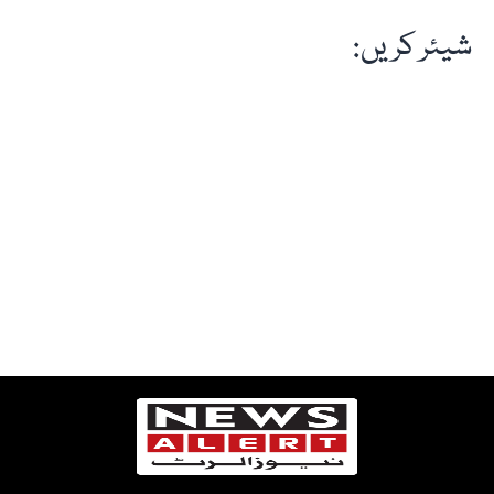
شیئر کریں: