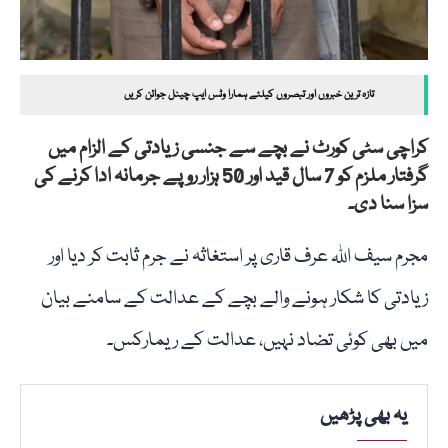
تازہ ترین خبروں اور تبصروں کیلئے ہمارا وٹس ایپ چینل جوائن کریں
کراچی سٹی کورٹ نے بچے سے جنسی زیادتی کے الزام میں
گرفتار ملزم کو 7 سال قید اور 50 ہزار روپے جرمانہ ادا کرنے کی
سزا سنا دی۔
مجرم سیف اللہ عرف قاری پر استغاثہ نے جرم ثابت کر دیا اور
زیادتی کا شکار ہونے والے بچے کے عدالت کے سامنے بیان
میں بھی کوئی تضاد نہیں، عدالت کے ریمارکس۔
یہ بھی پڑھیں