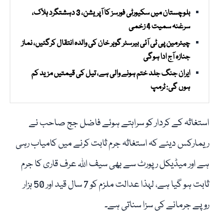
بلوچستان میں سکیورٹی فورسز کا آپریشن، 3 دہشتگرد ہلاک،
سرغنہ سمیت 4 زخمی
چیئرمین پی ٹی آئی بیرسٹر گوہر خان کی والدہ انتقال کرگئیں، نماز
جنازہ آج ادا ہوگی
ایران جنگ جلد ختم ہونے والی ہے، تیل کی قیمتیں مزید کم
ہوں گی: ٹرمپ
استغاثہ کے کردار کو سراہتے ہوئے فاضل جج صاحب نے
ریمارکس دیئے کہ استغاثہ جرم ثابت کرنے میں کامیاب رہی
ہے اور میڈیکل رپورٹ سے بھی سیف اللہ عرف قاری کا جرم
ثابت ہو گیا ہے، لہذا عدالت ملزم کو 7 سال قید اور 50 ہزار
روپے جرمانے کی سزا سناتی ہے۔