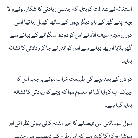
استغاثہ نے عدالت کو بتایا کہ جنسی زیادتی کا شکار ہونے والا
بچہ اپنے گھر کے باہر دیگر بچوں کے ساتھ کھیل رہا تھا اسی
دوران مجرم سیف اللہ نے اس کو دودھ منگوانے کے بہانے سے
گھر بلایا اور پھر بہانے سے اس کو اندر لے جا کر زیادتی کا نشانہ
بنایا۔
دو دن کے بعد بچے کی طبیعت خراب ہونے پر جب اس کا
چیک اپ کروایا گیا تو معلوم ہوا کہ بچے کو زیادتی کا نشانہ
بنایا گیا ہے۔
سول سوسائٹی اس فیصلے کا خیر مقدم کرتی ہوئی نظر آئی اور
سوشل ورکرز کا کہنا ہے کہ اس طرح کے فیصلے ہی جنسی