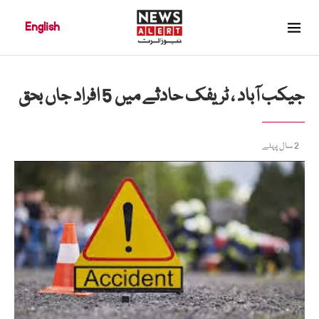
English
جیکب آباد ، ٹریفک حادثے میں 5 افراد جاں بحق
2 سال پہلے