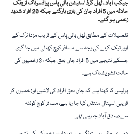
جیکب آباد ، ٹھل گرڈ اسٹیشن بائی پاس پرافسوناک ٹریفک
حادثہ میں 5 افراد جان کی بازی ہارگئے جبکہ 20 افراد شدید
زخمی ہو گئے۔
تفصیلات کے مطابق ٹھل بائی پاس کے قریب مزدا ٹرک کے
اوور ٹیک کرنے کی وجہ سے مسافر کوچ کھائی میں جا گری
جسکے نتیجے میں 5 افراد جاں بحق جبکہ ، 3 زخمیوں کی
حالت تشویشناک ہے۔
پولیس کا کہنا ہے کہ جاں بحق افراد کی لاشیں او زخمیوں کو
قریبی اسپتال منتقل کیا جا رہا ہے، مسافر کوچ کوئٹہ
سےصادق آباد جا رہی تھی۔
دوسری جانب مستونگ میں زور دار بم دھماکے کے نتیجے