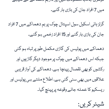
میں 7 افراد جان کی بازی ہار گئے۔
گرلز ہائی اسکول سول اسپتال چوک پر بم دھماکے میں 7 افراد
جان کی بازی ہار گئے اور 15 افراد زخمی ہو گئے۔
دھماکے میں پولیس کی گاڑی مکمل طور پر تباہ ہو گئی
جبکہ اس دھماکے میں چوک پر موجود دیگر گاڑیوں اور
رکشوں کو بھی نقصال پہنچا ہے، دھماکے کی آواز قریبی
علاقوں میں بھی سنی گئی ہے، اطلاع ملتے ہی پولیس اور
ریسکیو کا عملہ جائے وقوعہ پر پہنچ گیا۔
شیئر کریں: