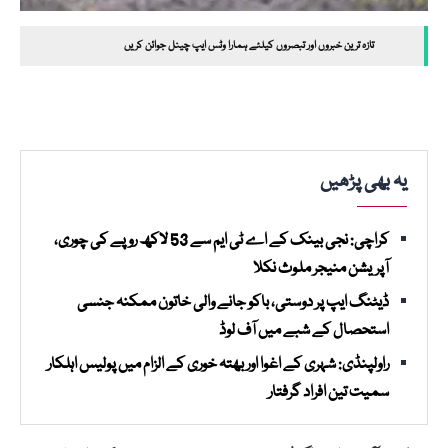
تازہ ترین خبروں اور تبصروں کیلئے ہمارا وٹس ایپ چینل جوائن کریں
یہ بھی پڑھیں
کراچی: نجی بینک کے اے ٹی ایم سے 53 لاکھ روپے کی چوری،
آپریشن منیجر ملوث نکلا
ڈیٹنگ ایپ پر دوستی، باکو جانے والی خاتون ممکنہ جنسی
استحصال کے شبے میں آف لوڈ
راولپنڈی: شہری کے اغوا اور بھتہ خوری کے الزام میں پولیس اہلکار
سمیت تین افراد گرفتار