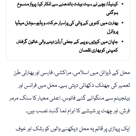
کینیڈا: بچے نے سیٹ بیلٹ باندھنے سے انکار کیا، پرواز منسوخ
ہوگئی
بھارت میں کنویں کے پانی کی پراسرار حرکت، ویڈیو سوشل میڈیا
پر وائرل
جاپان میں کروڑوں روپے کے جعلی آرڈرز دینے والی خاتون گرفتار،
کمپنی کو بھاری نقصان
محل کے ڈیزائن میں اسلامی، مراکشی، فارسی اور بھارتی طرزِ
تعمیر کی جھلک دکھائی دیتی ہے۔ محل میں فرانس اور
بیلجیئم سے منگوائے گئے فانوس، اعلیٰ معیار کا سنگ مرمر
فرش، اور چھت پر شیشے کا اہرام نما گنبد نصب ہیں۔
ایک پہاڑی پر قائم یہ محل دیکھنے والوں کو رشک اور خوف