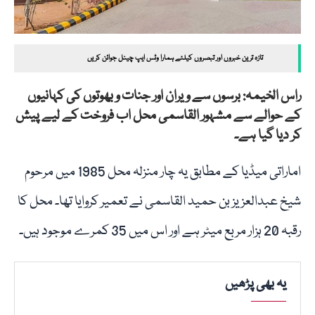
تازہ ترین خبروں اور تبصروں کیلئے ہمارا وٹس ایپ چینل جوائن کریں
راس الخیمہ: برسوں سے ویران اور جنات و بھوتوں کی کہانیوں
کے حوالے سے مشہور القاسمی محل اب فروخت کے لیے پیش
کر دیا گیا ہے۔
اماراتی میڈیا کے مطابق یہ چار منزلہ محل 1985 میں مرحوم
شیخ عبدالعزیز بن حمید القاسمی نے تعمیر کروایا تھا۔ محل کا
رقبہ 20 ہزار مربع میٹر ہے اور اس میں 35 کمرے موجود ہیں۔
یہ بھی پڑھیں