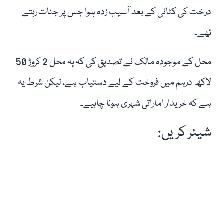
درخت کی کٹائی کے بعد آسیب زدہ ہوا جس پر جنات رہتے
تھے۔
محل کے موجودہ مالک نے تصدیق کی کہ یہ محل 2 کروڑ 50
لاکھ درہم میں فروخت کے لیے دستیاب ہے، لیکن شرط یہ
ہے کہ خریدار اماراتی شہری ہونا چاہیے۔
شیئر کریں: