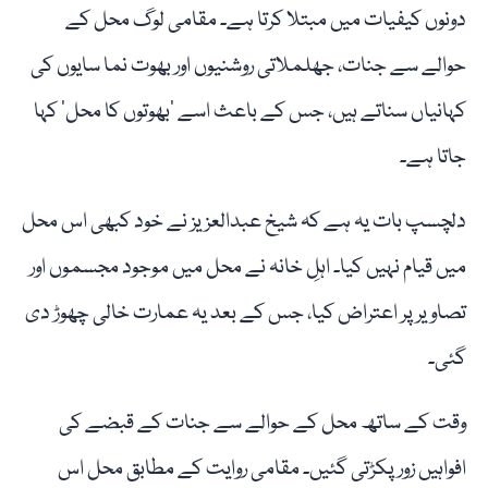
دونوں کیفیات میں مبتلا کرتا ہے۔ مقامی لوگ محل کے
حوالے سے جنات، جھلملاتی روشنیوں اور بھوت نما سایوں کی
کہانیاں سناتے ہیں، جس کے باعث اسے ‘بھوتوں کا محل’ کہا
جاتا ہے۔
دلچسپ بات یہ ہے کہ شیخ عبدالعزیز نے خود کبھی اس محل
میں قیام نہیں کیا۔ اہلِ خانہ نے محل میں موجود مجسموں اور
تصاویر پر اعتراض کیا، جس کے بعد یہ عمارت خالی چھوڑ دی
گئی۔
وقت کے ساتھ محل کے حوالے سے جنات کے قبضے کی
افواہیں زور پکڑتی گئیں۔ مقامی روایت کے مطابق محل اس