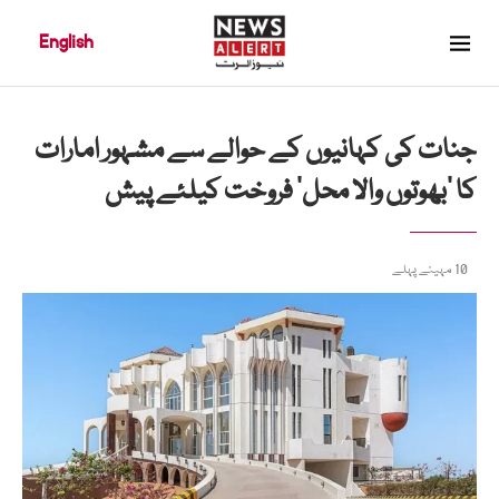
English
جنات کی کہانیوں کے حوالے سے مشہور امارات
کا ’بھوتوں والا محل‘ فروخت کیلئے پیش
10 مہینے پہلے